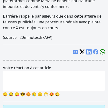
plateformes comme Meta ne bénéficient d’aucune
impunité et doivent s’y conformer ».
Barrière rappelle par ailleurs que dans cette affaire de
fausses publicités, une procédure pénale avec plainte
contre X est toujours en cours.
(source : 20minutes.fr/AFP)
Votre réaction à cet article
😀
😂
😋
😎
😡
😢
😉
😷
😍
😩