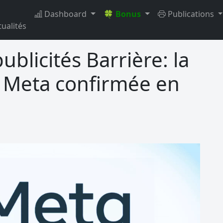
Dashboard
🍀 Bonus
Publications
tualités
ublicités Barrière: la
 Meta confirmée en