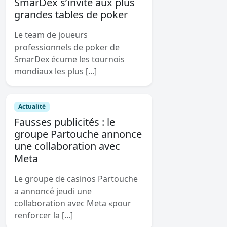
SmarDex s’invite aux plus
grandes tables de poker
Le team de joueurs
professionnels de poker de
SmarDex écume les tournois
mondiaux les plus [...]
Actualité
Fausses publicités : le
groupe Partouche annonce
une collaboration avec
Meta
Le groupe de casinos Partouche
a annoncé jeudi une
collaboration avec Meta «pour
renforcer la [...]