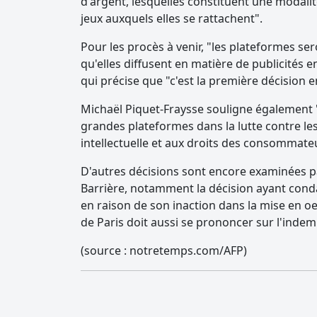
d'argent, lesquelles constituent une modali
jeux auxquels elles se rattachent".
Pour les procès à venir, "les plateformes s
qu'elles diffusent en matière de publicités e
qui précise que "c'est la première décision e
Michaël Piquet-Fraysse souligne également "
grandes plateformes dans la lutte contre le
intellectuelle et aux droits des consommate
D'autres décisions sont encore examinées p
Barrière, notamment la décision ayant cond
en raison de son inaction dans la mise en oe
de Paris doit aussi se prononcer sur l'inde
(source : notretemps.com/AFP)