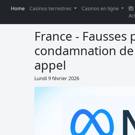
Home
Casinos terrestres
Casinos en ligne
Ac
France - Fausses p
condamnation de
appel
Lundi 9 février 2026