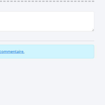
n commentaire.