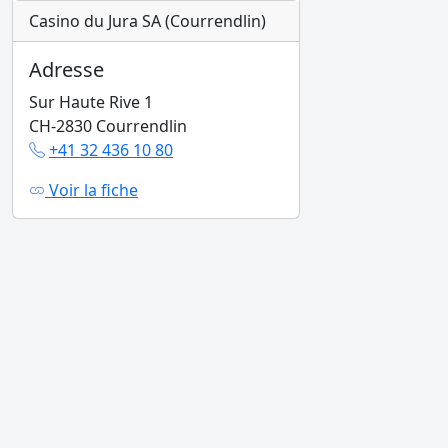
Casino du Jura SA (Courrendlin)
Adresse
Sur Haute Rive 1
CH-2830 Courrendlin
+41 32 436 10 80
Voir la fiche