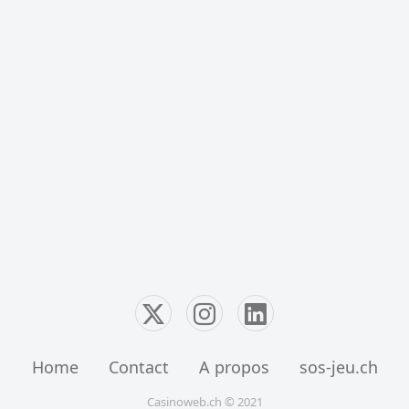
Home
Contact
A propos
sos-jeu.ch
Casinoweb.ch © 2021