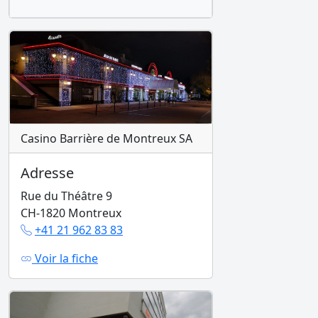
Casino Barrière de Montreux SA
Adresse
Rue du Théâtre 9
CH-1820 Montreux
+41 21 962 83 83
Voir la fiche