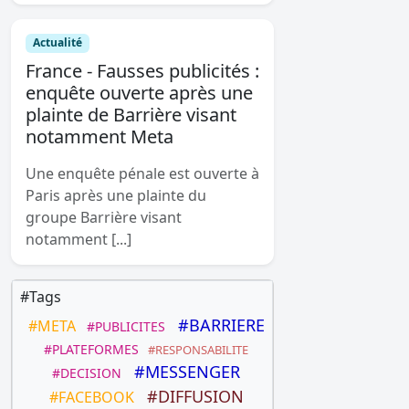
Actualité
France - Fausses publicités :
enquête ouverte après une
plainte de Barrière visant
notamment Meta
Une enquête pénale est ouverte à
Paris après une plainte du
groupe Barrière visant
notamment [...]
#Tags
#BARRIERE
#META
#PUBLICITES
#PLATEFORMES
#RESPONSABILITE
#MESSENGER
#DECISION
#DIFFUSION
#FACEBOOK