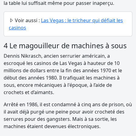
la table lui suffisait même pour passer inaperçu.
Voir aussi :
Las Vegas : le tricheur qui défiait les
casinos
4 Le magouilleur de machines à sous
Dennis Nikrasch, ancien serrurier américain, a
escroqué les casinos de Las Vegas à hauteur de 10
millions de dollars entre la fin des années 1970 et le
début des années 1980. Il trafiquait les machines à
sous, encore mécaniques à l'époque, à l’aide de
crochets et d’aimants.
Arrêté en 1986, il est condamné à cinq ans de prison, où
il avait déjà purgé une peine pour avoir crocheté des
serrures pour des gangsters. Mais à sa sortie, les
machines étaient devenues électroniques.