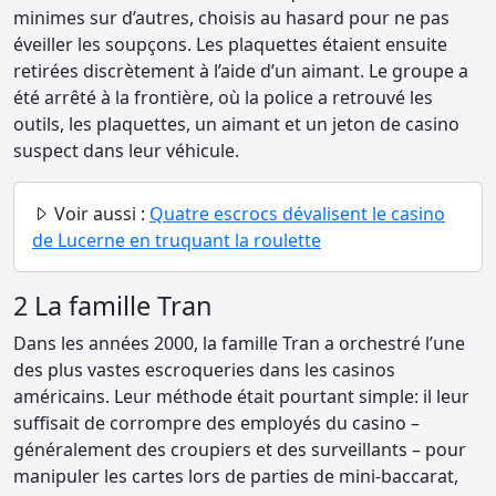
minimes sur d’autres, choisis au hasard pour ne pas
éveiller les soupçons. Les plaquettes étaient ensuite
retirées discrètement à l’aide d’un aimant. Le groupe a
été arrêté à la frontière, où la police a retrouvé les
outils, les plaquettes, un aimant et un jeton de casino
suspect dans leur véhicule.
Voir aussi :
Quatre escrocs dévalisent le casino
de Lucerne en truquant la roulette
2 La famille Tran
Dans les années 2000, la famille Tran a orchestré l’une
des plus vastes escroqueries dans les casinos
américains. Leur méthode était pourtant simple: il leur
suffisait de corrompre des employés du casino –
généralement des croupiers et des surveillants – pour
manipuler les cartes lors de parties de mini-baccarat,