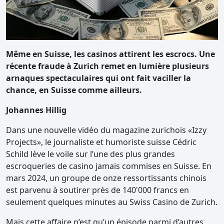
Même en Suisse, les casinos attirent les escrocs. Une
récente fraude à Zurich remet en lumière plusieurs
arnaques spectaculaires qui ont fait vaciller la
chance, en Suisse comme ailleurs.
Johannes Hillig
Dans une nouvelle vidéo du magazine zurichois «Izzy
Projects», le journaliste et humoriste suisse Cédric
Schild lève le voile sur l’une des plus grandes
escroqueries de casino jamais commises en Suisse. En
mars 2024, un groupe de onze ressortissants chinois
est parvenu à soutirer près de 140'000 francs en
seulement quelques minutes au Swiss Casino de Zurich.
Mais cette affaire n’est qu’un épisode parmi d’autres