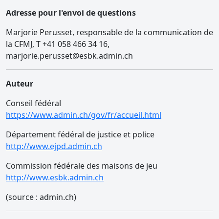
Adresse pour l'envoi de questions
Marjorie Perusset, responsable de la communication de
la CFMJ, T +41 058 466 34 16,
marjorie.perusset@esbk.admin.ch
Auteur
Conseil fédéral
https://www.admin.ch/gov/fr/accueil.html
Département fédéral de justice et police
http://www.ejpd.admin.ch
Commission fédérale des maisons de jeu
http://www.esbk.admin.ch
(source : admin.ch)