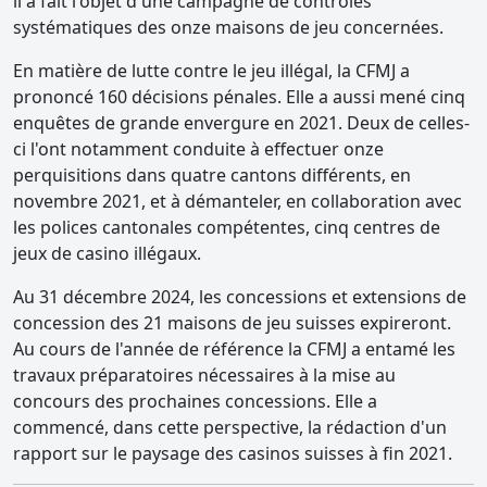
il a fait l'objet d'une campagne de contrôles
systématiques des onze maisons de jeu concernées.
En matière de lutte contre le jeu illégal, la CFMJ a
prononcé 160 décisions pénales. Elle a aussi mené cinq
enquêtes de grande envergure en 2021. Deux de celles-
ci l'ont notamment conduite à effectuer onze
perquisitions dans quatre cantons différents, en
novembre 2021, et à démanteler, en collaboration avec
les polices cantonales compétentes, cinq centres de
jeux de casino illégaux.
Au 31 décembre 2024, les concessions et extensions de
concession des 21 maisons de jeu suisses expireront.
Au cours de l'année de référence la CFMJ a entamé les
travaux préparatoires nécessaires à la mise au
concours des prochaines concessions. Elle a
commencé, dans cette perspective, la rédaction d'un
rapport sur le paysage des casinos suisses à fin 2021.