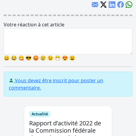
Votre réaction à cet article
😀
😂
😋
😎
😡
😢
😉
😷
😍
😩
Vous devez être inscrit pour poster un
commentaire.
Actualité
Rapport d’activité 2022 de
la Commission fédérale