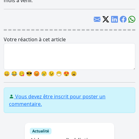
mois à venir.
Votre réaction à cet article
😀
😂
😋
😎
😡
😢
😉
😷
😍
😩
Vous devez être inscrit pour poster un
commentaire.
Actualité