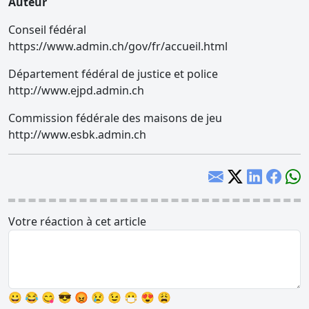
Auteur
Conseil fédéral
https://www.admin.ch/gov/fr/accueil.html
Département fédéral de justice et police
http://www.ejpd.admin.ch
Commission fédérale des maisons de jeu
http://www.esbk.admin.ch
Votre réaction à cet article
😀
😂
😋
😎
😡
😢
😉
😷
😍
😩