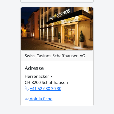
Swiss Casinos Schaffhausen AG
Adresse
Herrenacker 7
CH-8200 Schaffhausen
+41 52 630 30 30
Voir la fiche