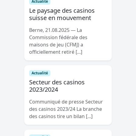
Actualité
Le paysage des casinos
suisse en mouvement
Berne, 21.08.2025 — La
Commission fédérale des
maisons de jeu (CFMJ) a
officiellement retiré [...]
Actualité
Secteur des casinos
2023/2024
Communiqué de presse Secteur
des casinos 2023/24 La branche
des casinos tire un bilan [...]