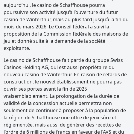
aujourd’hui, le casino de Schaffhouse pourra
poursuivre son activité jusqu’à l’ouverture du futur
casino de Winterthur, mais au plus tard jusqu’à la fin du
mois de mars 2026. Le Conseil fédéral a suivi la
proposition de la Commission fédérale des maisons de
jeu et donné suite à la demande de la société
exploitante.
Le casino de Schaffhouse fait partie du groupe Swiss
Casinos Holding AG, qui est aussi propriétaire du
nouveau casino de Winterthur. En raison de retards de
construction, le nouvel établissement ne pourra pas
ouvrir ses portes avant la fin de 2025
vraisemblablement. La prolongation de la durée de
validité de la concession actuelle permettra non
seulement de continuer à proposer à la population de
la région de Schaffhouse une offre de jeux sûre et
réglementée, mais aussi de générer des recettes de
l’ordre de 6 millions de francs en faveur de l’AVS et du