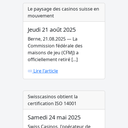
Le paysage des casinos suisse en
mouvement
Jeudi 21 aoűt 2025
Berne, 21.08.2025 — La
Commission fédérale des
maisons de jeu (CFMJ) a
officiellement retiré [...]
Lire l'article
Swisscasinos obtient la
certification ISO 14001
Samedi 24 mai 2025
Swiss Casinos, l'opérateur de