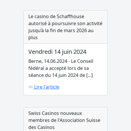
Le casino de Schaffhouse
autorisé à poursuivre son activité
jusqu’à la fin de mars 2026 au
plus
Vendredi 14 juin 2024
Berne, 14.06.2024 - Le Conseil
fédéral a accepté lors de sa
séance du 14 juin 2024 de [...]
Lire l'article
Swiss Casinos nouveaux
membres de l'Association Suisse
des Casinos