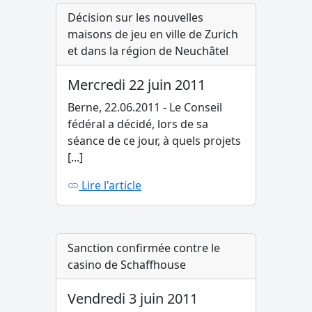
Décision sur les nouvelles
maisons de jeu en ville de Zurich
et dans la région de Neuchâtel
Mercredi 22 juin 2011
Berne, 22.06.2011 - Le Conseil
fédéral a décidé, lors de sa
séance de ce jour, à quels projets
[...]
Lire l'article
Sanction confirmée contre le
casino de Schaffhouse
Vendredi 3 juin 2011