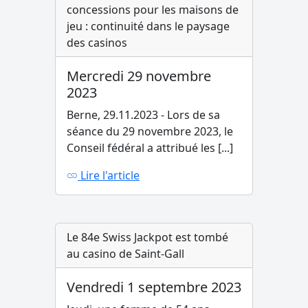
concessions pour les maisons de
jeu : continuité dans le paysage
des casinos
Mercredi 29 novembre
2023
Berne, 29.11.2023 - Lors de sa
séance du 29 novembre 2023, le
Conseil fédéral a attribué les [...]
Lire l'article
Le 84e Swiss Jackpot est tombé
au casino de Saint-Gall
Vendredi 1 septembre 2023