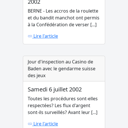
2002
BERNE - Les accros de la roulette
et du bandit manchot ont permis
à la Confédération de verser [...]
Lire l'article
Jour d'inspection au Casino de
Baden avec le gendarme suisse
des jeux
Samedi 6 juillet 2002
Toutes les procédures sont-elles
respectées? Les flux d'argent
sont-ils surveillés? Avant leur [...]
Lire l'article