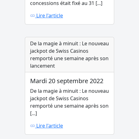
concessions était fixé au 31 [...]
Lire l'article
De la magie à minuit : Le nouveau
jackpot de Swiss Casinos
remporté une semaine après son
lancement
Mardi 20 septembre 2022
De la magie à minuit : Le nouveau
jackpot de Swiss Casinos
remporté une semaine après son
[...]
Lire l'article