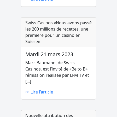
Swiss Casinos «Nous avons passé
les 200 millions de recettes, une
première pour un casino en
Suisse»
Mardi 21 mars 2023
Marc Baumann, de Swiss
Casinos, est l’invité de «Be to B»,
l’émission réalisée par LFM TV et
[...]
Lire l'article
Nouvelle attribution des