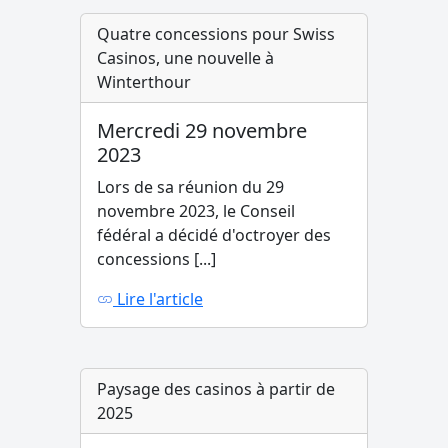
Quatre concessions pour Swiss
Casinos, une nouvelle à
Winterthour
Mercredi 29 novembre
2023
Lors de sa réunion du 29
novembre 2023, le Conseil
fédéral a décidé d'octroyer des
concessions [...]
Lire l'article
Paysage des casinos à partir de
2025