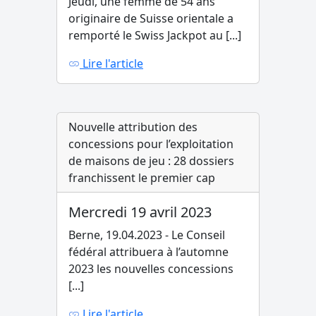
Jeudi, une femme de 54 ans
originaire de Suisse orientale a
remporté le Swiss Jackpot au [...]
Lire l'article
Nouvelle attribution des
concessions pour l’exploitation
de maisons de jeu : 28 dossiers
franchissent le premier cap
Mercredi 19 avril 2023
Berne, 19.04.2023 - Le Conseil
fédéral attribuera à l’automne
2023 les nouvelles concessions
[...]
Lire l'article