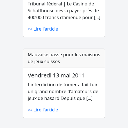
Tribunal fédéral | Le Casino de
Schaffhouse devra payer près de
400’000 francs d’amende pour [...]
Lire l'article
Mauvaise passe pour les maisons
de jeux suisses
Vendredi 13 mai 2011
L’interdiction de fumer a fait fuir
un grand nombre d’amateurs de
jeux de hasard Depuis que [...]
Lire l'article