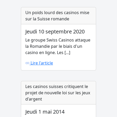
Un poids lourd des casinos mise
sur la Suisse romande
Jeudi 10 septembre 2020
Le groupe Swiss Casinos attaque
la Romandie par le biais d'un
casino en ligne. Les [...]
Lire l'article
Les casinos suisses critiquent le
projet de nouvelle loi sur les jeux
d'argent
Jeudi 1 mai 2014