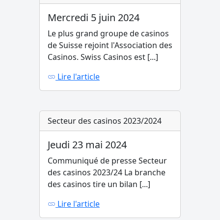
Mercredi 5 juin 2024
Le plus grand groupe de casinos
de Suisse rejoint l'Association des
Casinos. Swiss Casinos est [...]
Lire l'article
Secteur des casinos 2023/2024
Jeudi 23 mai 2024
Communiqué de presse Secteur
des casinos 2023/24 La branche
des casinos tire un bilan [...]
Lire l'article