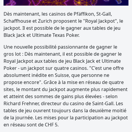
Dès maintenant, les casinos de Pfäffikon, St-Gall,
Schaffhouse et Zurich proposent le "Royal Jackpot", le
jackpot. Il est possible de le gagner aux tables de jeu
Black Jack et Ultimate Texas Poker.
Une nouvelle possibilité passionnante de gagner le
gros lot : Dès maintenant, il est possible de gagner le
Royal Jackpot aux tables de jeu Black Jack et Ultimate
Poker - un jackpot sur quatre casinos. "C'est une offre
absolument inédite en Suisse, que personne ne
propose encore". Grâce à la mise en réseau de quatre
sites, le montant du jackpot augmente plus rapidement
et atteint des sommes de gains plus élevées - selon
Richard Frehner, directeur du casino de Saint-Gall. Les
tables de jeu ouvrent toujours dans la deuxième moitié
de la journée. Les mises pour la participation au jackpot
en réseau sont de CHF 5.