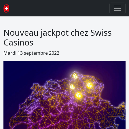
Nouveau jackpot chez Swiss
Casinos
Mardi 13 septembre 2022