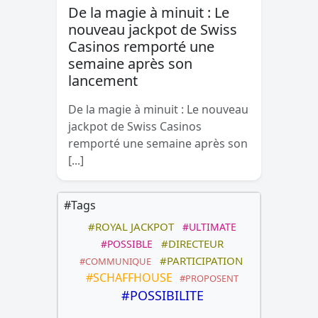
De la magie à minuit : Le
nouveau jackpot de Swiss
Casinos remporté une
semaine après son
lancement
De la magie à minuit : Le nouveau
jackpot de Swiss Casinos
remporté une semaine après son
[...]
#Tags
#ROYAL JACKPOT
#ULTIMATE
#DIRECTEUR
#POSSIBLE
#PARTICIPATION
#COMMUNIQUE
#SCHAFFHOUSE
#PROPOSENT
#POSSIBILITE