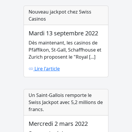
Nouveau jackpot chez Swiss
Casinos
Mardi 13 septembre 2022
Dès maintenant, les casinos de
Pfäffikon, St-Gall, Schaffhouse et
Zurich proposent le "Royal [...]
Lire l'article
Un Saint-Gallois remporte le
Swiss Jackpot avec 5,2 millions de
francs.
Mercredi 2 mars 2022