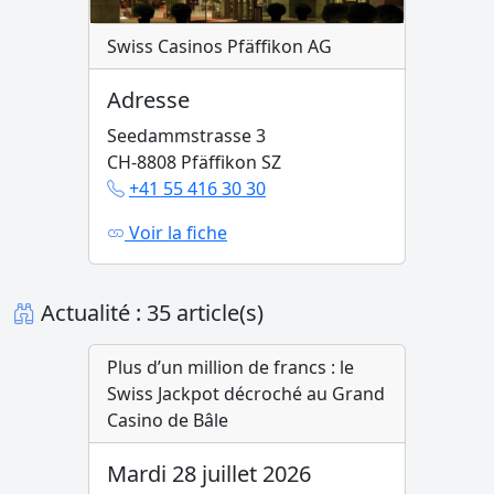
Swiss Casinos Pfäffikon AG
Adresse
Seedammstrasse 3
CH-8808 Pfäffikon SZ
+41 55 416 30 30
Voir la fiche
Actualité : 35 article(s)
Plus d’un million de francs : le
Swiss Jackpot décroché au Grand
Casino de Bâle
Mardi 28 juillet 2026