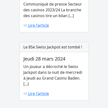
Communiqué de presse Secteur
des casinos 2023/24 La branche
des casinos tire un bilan [...]
Lire l'article
Le 85e Swiss Jackpot est tombé !
Jeudi 28 mars 2024
Un joueur a décroché le Swiss
Jackpot dans la nuit de mercredi
à jeudi au Grand Casino Baden.
[...]
Lire l'article