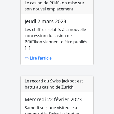
Le casino de Pfäffikon mise sur
son nouvel emplacement
Jeudi 2 mars 2023
Les chiffres relatifs à la nouvelle
concession du casino de
Pfäffikon viennent d'être publiés
[...]
Lire l'article
Le record du Swiss Jackpot est
battu au casino de Zurich
Mercredi 22 février 2023
Samedi soir, une visiteuse a
remporté le Swiss Jackpot au