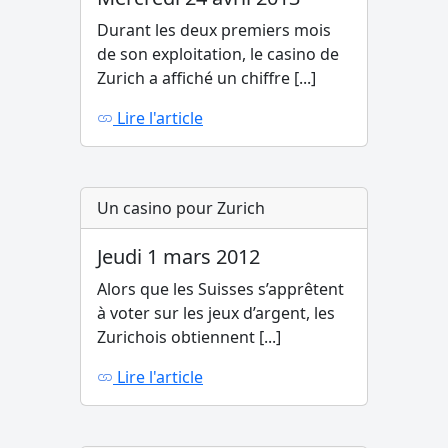
Durant les deux premiers mois
de son exploitation, le casino de
Zurich a affiché un chiffre [...]
Lire l'article
Un casino pour Zurich
Jeudi 1 mars 2012
Alors que les Suisses s’apprêtent
à voter sur les jeux d’argent, les
Zurichois obtiennent [...]
Lire l'article