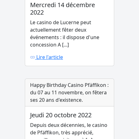
Mercredi 14 décembre
2022
Le casino de Lucerne peut
actuellement fêter deux
événements : il dispose d'une
concession A [...]
Lire l'article
Happy Birthday Casino Pfäffikon :
du 07 au 11 novembre, on fêtera
ses 20 ans d'existence.
Jeudi 20 octobre 2022
Depuis deux décennies, le casino
de Pfäffikon, très apprécié,