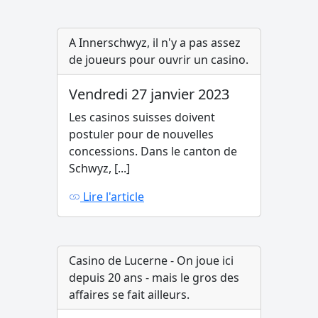
A Innerschwyz, il n'y a pas assez
de joueurs pour ouvrir un casino.
Vendredi 27 janvier 2023
Les casinos suisses doivent
postuler pour de nouvelles
concessions. Dans le canton de
Schwyz, [...]
Lire l'article
Casino de Lucerne - On joue ici
depuis 20 ans - mais le gros des
affaires se fait ailleurs.