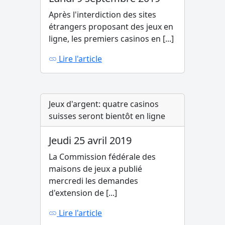
Après l'interdiction des sites
étrangers proposant des jeux en
ligne, les premiers casinos en [...]
Lire l'article
Jeux d'argent: quatre casinos
suisses seront bientôt en ligne
Jeudi 25 avril 2019
La Commission fédérale des
maisons de jeux a publié
mercredi les demandes
d'extension de [...]
Lire l'article