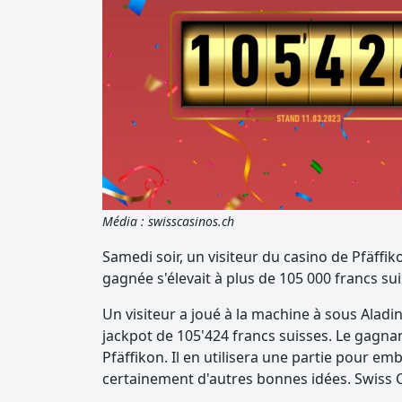
Média : swisscasinos.ch
Samedi soir, un visiteur du casino de Pfäff
gagnée s'élevait à plus de 105 000 francs sui
Un visiteur a joué à la machine à sous Aladi
jackpot de 105'424 francs suisses. Le gagnan
Pfäffikon. Il en utilisera une partie pour emb
certainement d'autres bonnes idées. Swiss Ca