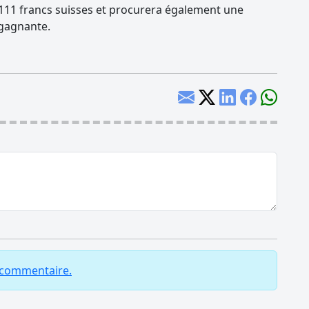
'111 francs suisses et procurera également une
 gagnante.
n commentaire.