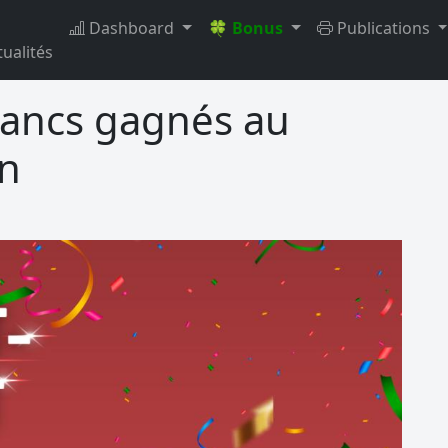
Dashboard
🍀 Bonus
Publications
tualités
rancs gagnés au
on