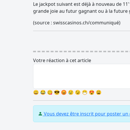
Le jackpot suivant est déjà à nouveau de 11
grande joie au futur gagnant ou à la future
(source : swisscasinos.ch/communiqué)
Votre réaction à cet article
😀
😂
😋
😎
😡
😢
😉
😷
😍
😩
Vous devez être inscrit pour poster u