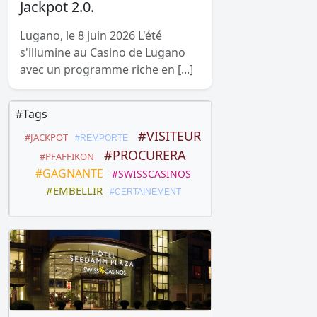
Jackpot 2.0.
Lugano, le 8 juin 2026 L'été
s'illumine au Casino de Lugano
avec un programme riche en [...]
#Tags
#VISITEUR
#JACKPOT
#REMPORTE
#PROCURERA
#PFAFFIKON
#GAGNANTE
#SWISSCASINOS
#EMBELLIR
#CERTAINEMENT