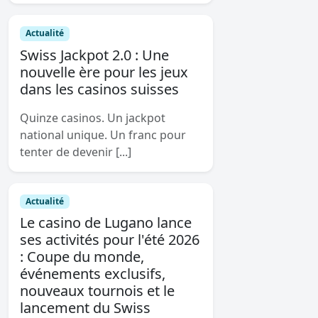
Actualité
Swiss Jackpot 2.0 : Une
nouvelle ère pour les jeux
dans les casinos suisses
Quinze casinos. Un jackpot
national unique. Un franc pour
tenter de devenir [...]
Actualité
Le casino de Lugano lance
ses activités pour l'été 2026
: Coupe du monde,
événements exclusifs,
nouveaux tournois et le
lancement du Swiss