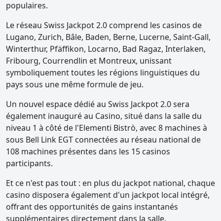
populaires.
Le réseau Swiss Jackpot 2.0 comprend les casinos de
Lugano, Zurich, Bâle, Baden, Berne, Lucerne, Saint-Gall,
Winterthur, Pfäffikon, Locarno, Bad Ragaz, Interlaken,
Fribourg, Courrendlin et Montreux, unissant
symboliquement toutes les régions linguistiques du
pays sous une même formule de jeu.
Un nouvel espace dédié au Swiss Jackpot 2.0 sera
également inauguré au Casino, situé dans la salle du
niveau 1 à côté de l'Elementi Bistrò, avec 8 machines à
sous Bell Link EGT connectées au réseau national de
108 machines présentes dans les 15 casinos
participants.
Et ce n'est pas tout : en plus du jackpot national, chaque
casino disposera également d'un jackpot local intégré,
offrant des opportunités de gains instantanés
supplémentaires directement dans la salle.