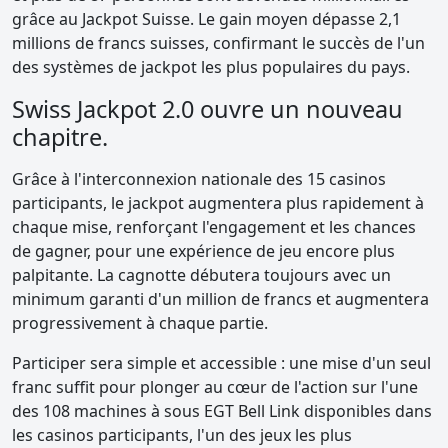
grâce au Jackpot Suisse. Le gain moyen dépasse 2,1
millions de francs suisses, confirmant le succès de l'un
des systèmes de jackpot les plus populaires du pays.
Swiss Jackpot 2.0 ouvre un nouveau
chapitre.
Grâce à l'interconnexion nationale des 15 casinos
participants, le jackpot augmentera plus rapidement à
chaque mise, renforçant l'engagement et les chances
de gagner, pour une expérience de jeu encore plus
palpitante. La cagnotte débutera toujours avec un
minimum garanti d'un million de francs et augmentera
progressivement à chaque partie.
Participer sera simple et accessible : une mise d'un seul
franc suffit pour plonger au cœur de l'action sur l'une
des 108 machines à sous EGT Bell Link disponibles dans
les casinos participants, l'un des jeux les plus