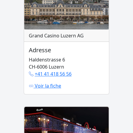
Grand Casino Luzern AG
Adresse
Haldenstrasse 6
CH-6006 Luzern
+41 41 418 56 56
Voir la fiche