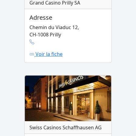
Grand Casino Prilly SA
Adresse
Chemin du Viaduc 12,
CH-1008 Prilly
Voir la fiche
Swiss Casinos Schaffhausen AG