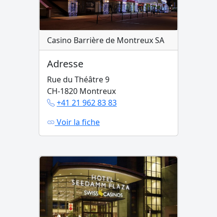
Casino Barrière de Montreux SA
Adresse
Rue du Théâtre 9
CH-1820 Montreux
+41 21 962 83 83
Voir la fiche