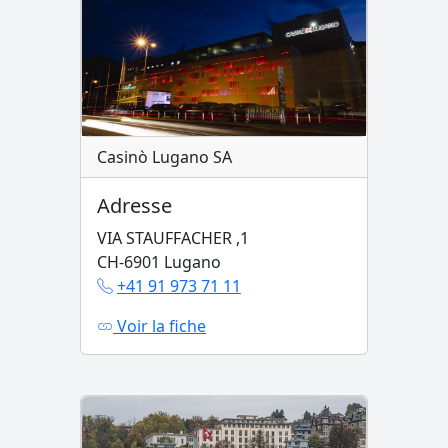
Casinò Lugano SA
Adresse
VIA STAUFFACHER ,1
CH-6901 Lugano
+41 91 973 71 11
Voir la fiche