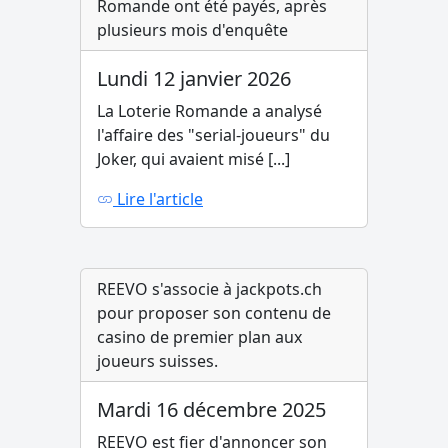
Romande ont été payés, après
plusieurs mois d'enquête
Lundi 12 janvier 2026
La Loterie Romande a analysé
l'affaire des "serial-joueurs" du
Joker, qui avaient misé [...]
Lire l'article
REEVO s'associe à jackpots.ch
pour proposer son contenu de
casino de premier plan aux
joueurs suisses.
Mardi 16 décembre 2025
REEVO est fier d'annoncer son