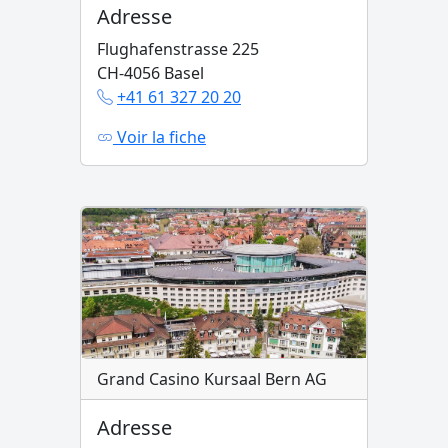
Adresse
Flughafenstrasse 225
CH-4056 Basel
+41 61 327 20 20
Voir la fiche
Grand Casino Kursaal Bern AG
Adresse