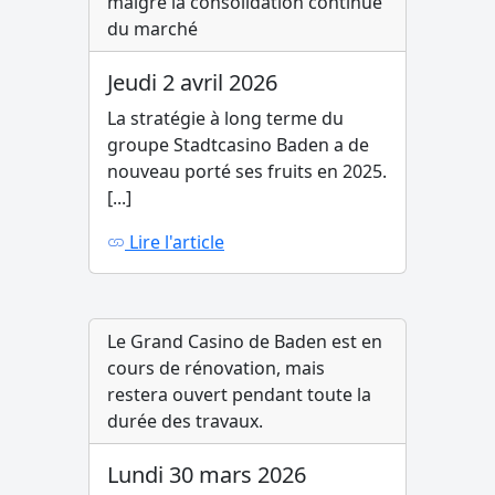
malgré la consolidation continue
du marché
Jeudi 2 avril 2026
La stratégie à long terme du
groupe Stadtcasino Baden a de
nouveau porté ses fruits en 2025.
[...]
Lire l'article
Le Grand Casino de Baden est en
cours de rénovation, mais
restera ouvert pendant toute la
durée des travaux.
Lundi 30 mars 2026