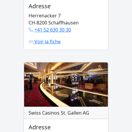
Adresse
Herrenacker 7
CH-8200 Schaffhausen
+41 52 630 30 30
Voir la fiche
Swiss Casinos St. Gallen AG
Adresse