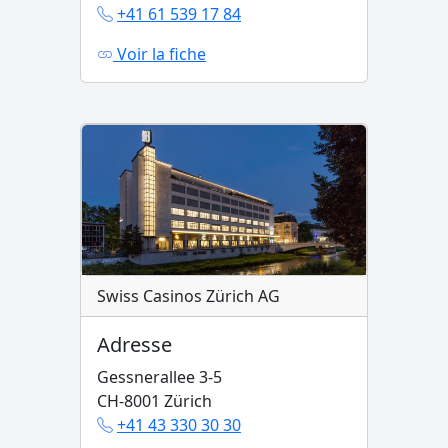
+41 61 539 17 84
Voir la fiche
Swiss Casinos Zürich AG
Adresse
Gessnerallee 3-5
CH-8001 Zürich
+41 43 330 30 30