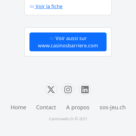
Voir la fiche
Voir aussi sur
www.casinosbarriere.com
Home
Contact
A propos
sos-jeu.ch
Casinoweb.ch © 2021