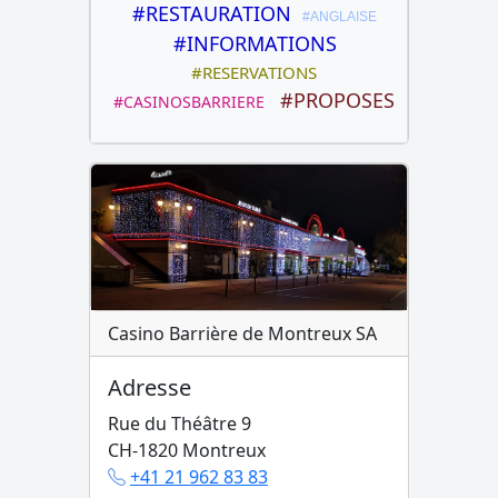
#RESTAURATION
#ANGLAISE
#INFORMATIONS
#RESERVATIONS
#PROPOSES
#CASINOSBARRIERE
Casino Barrière de Montreux SA
Adresse
Rue du Théâtre 9
CH-1820 Montreux
+41 21 962 83 83