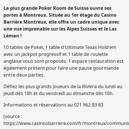
La plus grande Poker Room de Suisse ouvre ses
portes à Montreux. Située au 1er étage du Casino
Barrière Montreux, elle offre un cadre unique avec
une vue imprenable sur les Alpes Suisses et le Lac
Léman !
10 tables de Poker, 1 table d'Ultimate Texas Hold'em
avec un jackpot progressif et 1 table de roulette
anglaise vous sont proposés. 1 espace restauration est
également présent pour faire une pause gourmande
entre deux parties.
Défiez les plus grands joueurs de la Riviera du lundi au
jeudi dès 18h et du vendredi au dimanche dès 16h.
Informations et réservations au 021 962 83 83
(source :
https://www.casinosbarriere.com/fr/montreux/communi