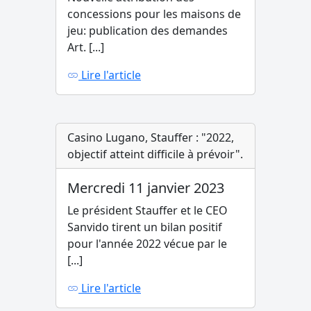
concessions pour les maisons de
jeu: publication des demandes
Art. [...]
Lire l'article
Casino Lugano, Stauffer : "2022,
objectif atteint difficile à prévoir".
Mercredi 11 janvier 2023
Le président Stauffer et le CEO
Sanvido tirent un bilan positif
pour l'année 2022 vécue par le
[...]
Lire l'article