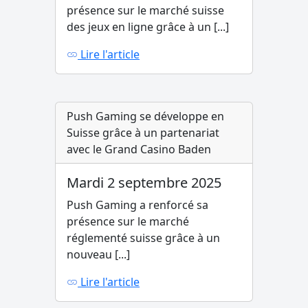
présence sur le marché suisse
des jeux en ligne grâce à un [...]
Lire l'article
Push Gaming se développe en
Suisse grâce à un partenariat
avec le Grand Casino Baden
Mardi 2 septembre 2025
Push Gaming a renforcé sa
présence sur le marché
réglementé suisse grâce à un
nouveau [...]
Lire l'article