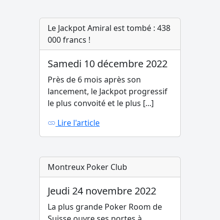
Le Jackpot Amiral est tombé : 438
000 francs !
Samedi 10 décembre 2022
Près de 6 mois après son
lancement, le Jackpot progressif
le plus convoité et le plus [...]
Lire l'article
Montreux Poker Club
Jeudi 24 novembre 2022
La plus grande Poker Room de
Suisse ouvre ses portes à