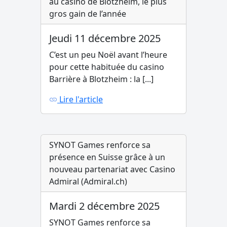
au casino de Blotzheim, le plus
gros gain de l’année
Jeudi 11 décembre 2025
C’est un peu Noël avant l’heure
pour cette habituée du casino
Barrière à Blotzheim : la [...]
Lire l'article
SYNOT Games renforce sa
présence en Suisse grâce à un
nouveau partenariat avec Casino
Admiral (Admiral.ch)
Mardi 2 décembre 2025
SYNOT Games renforce sa