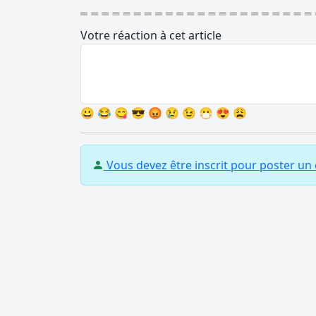
Votre réaction à cet article
😀
😂
😋
😎
😡
😢
😉
😷
😍
😩
Vous devez être inscrit pour poster u