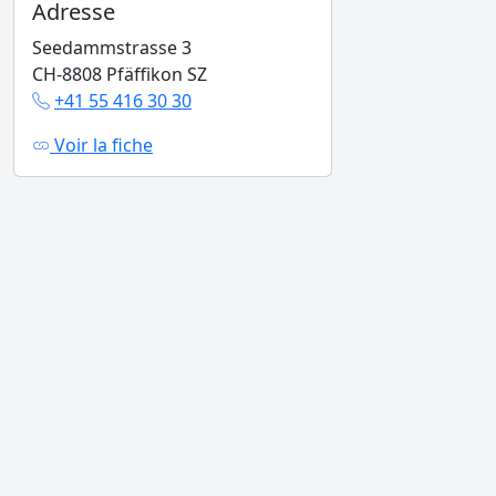
Adresse
Seedammstrasse 3
CH-8808 Pfäffikon SZ
+41 55 416 30 30
Voir la fiche