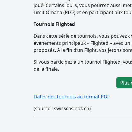
joué. Certains jours, vous pourrez aussi mett
Limit Omaha (PLO) et en participant aux tou
Tournois Flighted
Dans cette série de tournois, vous pouvez ch
événements principaux « Flighted » avec un 
proposés. A la fin d’un Flight, vos jetons son
Si vous participez à un tournoi Flighted, vo
de la finale.
Plus 
Dates des tournois au format PDF
(source : swisscasinos.ch)