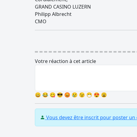
GRAND CASINO LUZERN
Philipp Albrecht
CMO
Votre réaction à cet article
😀
😂
😋
😎
😡
😢
😉
😷
😍
😩
Vous devez être inscrit pour poster u