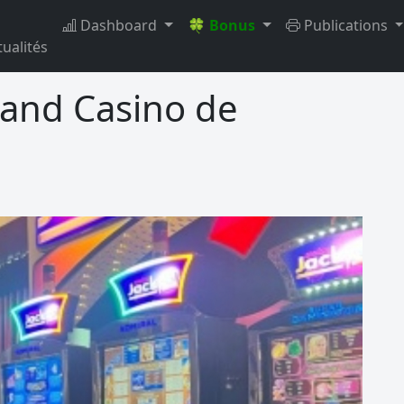
Dashboard
🍀 Bonus
Publications
tualités
rand Casino de