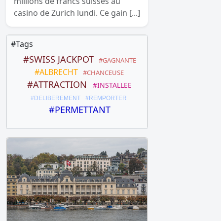
millions de francs suisses au
casino de Zurich lundi. Ce gain [...]
#Tags
#SWISS JACKPOT
#GAGNANTE
#ALBRECHT
#CHANCEUSE
#ATTRACTION
#INSTALLEE
#DELIBEREMENT
#REMPORTER
#PERMETTANT