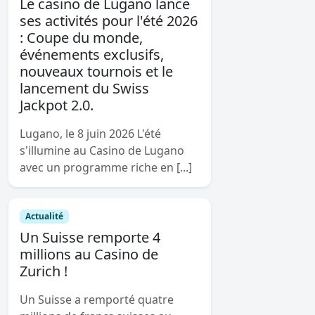
Le casino de Lugano lance
ses activités pour l'été 2026
: Coupe du monde,
événements exclusifs,
nouveaux tournois et le
lancement du Swiss
Jackpot 2.0.
Lugano, le 8 juin 2026 L'été
s'illumine au Casino de Lugano
avec un programme riche en [...]
Actualité
Un Suisse remporte 4
millions au Casino de
Zurich !
Un Suisse a remporté quatre