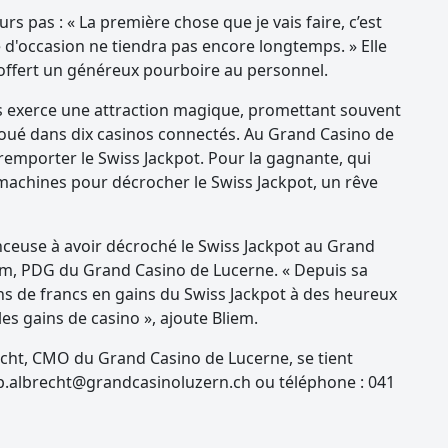
s pas : « La première chose que je vais faire, c’est
 d'occasion ne tiendra pas encore longtemps. » Elle
 offert un généreux pourboire au personnel.
es exerce une attraction magique, promettant souvent
e joué dans dix casinos connectés. Au Grand Casino de
remporter le Swiss Jackpot. Pour la gagnante, qui
s machines pour décrocher le Swiss Jackpot, un rêve
ceuse à avoir décroché le Swiss Jackpot au Grand
em, PDG du Grand Casino de Lucerne. « Depuis sa
ons de francs en gains du Swiss Jackpot à des heureux
s gains de casino », ajoute Bliem.
echt, CMO du Grand Casino de Lucerne, se tient
lipp.albrecht@grandcasinoluzern.ch ou téléphone : 041