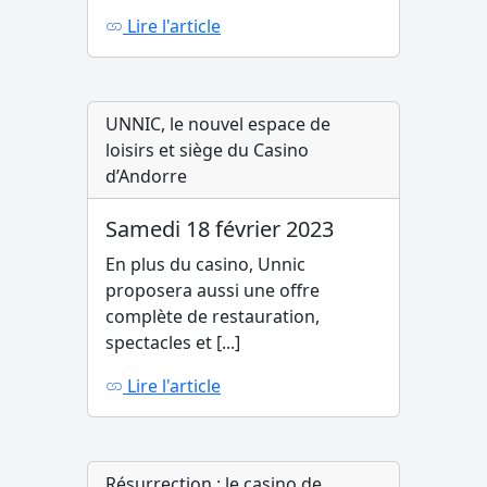
Lire l'article
UNNIC, le nouvel espace de
loisirs et siège du Casino
d’Andorre
Samedi 18 février 2023
En plus du casino, Unnic
proposera aussi une offre
complète de restauration,
spectacles et [...]
Lire l'article
Résurrection : le casino de