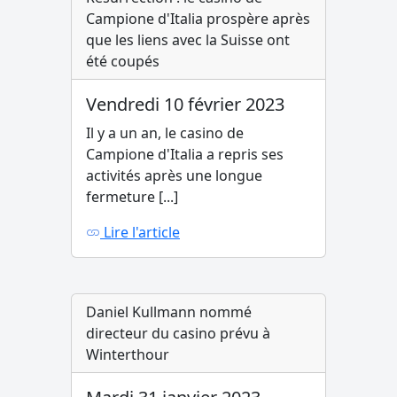
Campione d'Italia prospère après
que les liens avec la Suisse ont
été coupés
Vendredi 10 février 2023
Il y a un an, le casino de
Campione d'Italia a repris ses
activités après une longue
fermeture [...]
Lire l'article
Daniel Kullmann nommé
directeur du casino prévu à
Winterthour