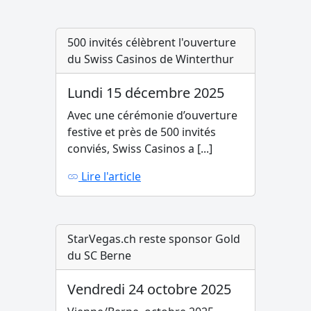
500 invités célèbrent l'ouverture
du Swiss Casinos de Winterthur
Lundi 15 décembre 2025
Avec une cérémonie d’ouverture
festive et près de 500 invités
conviés, Swiss Casinos a [...]
Lire l'article
StarVegas.ch reste sponsor Gold
du SC Berne
Vendredi 24 octobre 2025