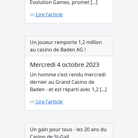
Evolution Games, promet [...]
Lire l'article
Un joueur remporte 1,2 million
au casino de Baden AG !
Mercredi 4 octobre 2023
Un homme s'est rendu mercredi
dernier au Grand Casino de
Baden - et est reparti avec 1,2 [...]
Lire l'article
Un gain pour tous - les 20 ans du
Casino de St-Gall