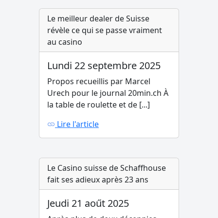
Le meilleur dealer de Suisse
révèle ce qui se passe vraiment
au casino
Lundi 22 septembre 2025
Propos recueillis par Marcel
Urech pour le journal 20min.ch À
la table de roulette et de [...]
Lire l'article
Le Casino suisse de Schaffhouse
fait ses adieux après 23 ans
Jeudi 21 aoűt 2025