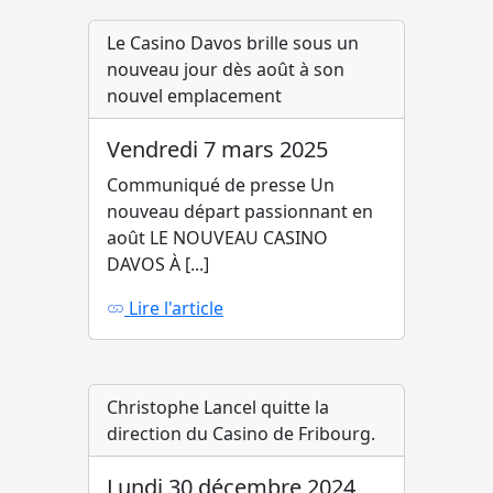
Le Casino Davos brille sous un
nouveau jour dès août à son
nouvel emplacement
Vendredi 7 mars 2025
Communiqué de presse Un
nouveau départ passionnant en
août LE NOUVEAU CASINO
DAVOS À [...]
Lire l'article
Christophe Lancel quitte la
direction du Casino de Fribourg.
Lundi 30 décembre 2024