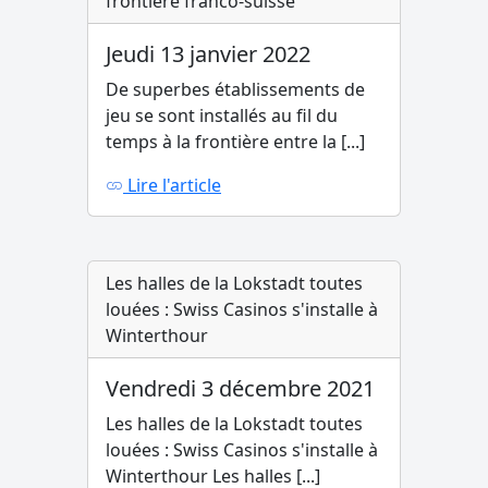
frontière franco-suisse
Jeudi 13 janvier 2022
De superbes établissements de
jeu se sont installés au fil du
temps à la frontière entre la [...]
Lire l'article
Les halles de la Lokstadt toutes
louées : Swiss Casinos s'installe à
Winterthour
Vendredi 3 décembre 2021
Les halles de la Lokstadt toutes
louées : Swiss Casinos s'installe à
Winterthour Les halles [...]