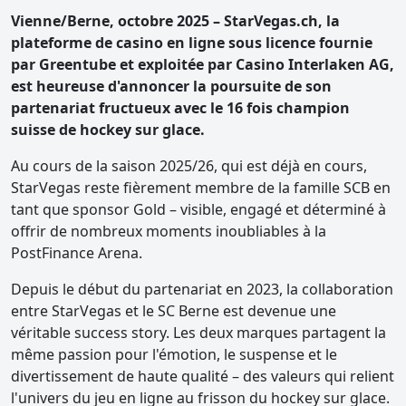
Vienne/Berne, octobre 2025 – StarVegas.ch, la
plateforme de casino en ligne sous licence fournie
par Greentube et exploitée par Casino Interlaken AG,
est heureuse d'annoncer la poursuite de son
partenariat fructueux avec le 16 fois champion
suisse de hockey sur glace.
Au cours de la saison 2025/26, qui est déjà en cours,
StarVegas reste fièrement membre de la famille SCB en
tant que sponsor Gold – visible, engagé et déterminé à
offrir de nombreux moments inoubliables à la
PostFinance Arena.
Depuis le début du partenariat en 2023, la collaboration
entre StarVegas et le SC Berne est devenue une
véritable success story. Les deux marques partagent la
même passion pour l'émotion, le suspense et le
divertissement de haute qualité – des valeurs qui relient
l'univers du jeu en ligne au frisson du hockey sur glace.