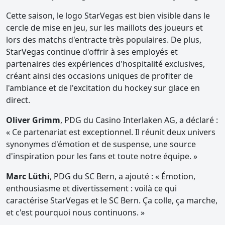
Cette saison, le logo StarVegas est bien visible dans le
cercle de mise en jeu, sur les maillots des joueurs et
lors des matchs d'entracte très populaires. De plus,
StarVegas continue d'offrir à ses employés et
partenaires des expériences d'hospitalité exclusives,
créant ainsi des occasions uniques de profiter de
l'ambiance et de l'excitation du hockey sur glace en
direct.
Oliver Grimm
, PDG du Casino Interlaken AG, a déclaré :
« Ce partenariat est exceptionnel. Il réunit deux univers
synonymes d'émotion et de suspense, une source
d'inspiration pour les fans et toute notre équipe. »
Marc Lüthi
, PDG du SC Bern, a ajouté : « Émotion,
enthousiasme et divertissement : voilà ce qui
caractérise StarVegas et le SC Bern. Ça colle, ça marche,
et c'est pourquoi nous continuons. »