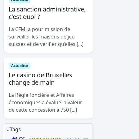
La sanction administrative,
c’est quoi ?
La CFMJ a pour mission de
surveiller les maisons de jeu
suisses et de vérifier qu’elles [...]
Actualité
Le casino de Bruxelles
change de main
La Régie foncière et Affaires
économiques a évalué la valeur
de cette concession à 750 [...]
#Tags
#LOI