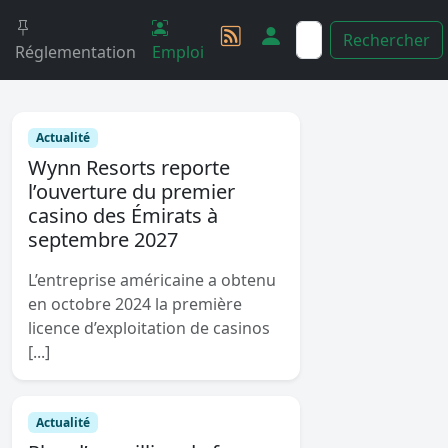
Rechercher
Réglementation
Emploi
Actualité
Wynn Resorts reporte
l’ouverture du premier
casino des Émirats à
septembre 2027
L’entreprise américaine a obtenu
en octobre 2024 la première
licence d’exploitation de casinos
[...]
Actualité