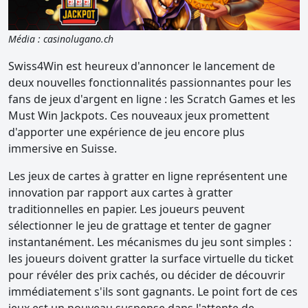
Média : casinolugano.ch
Swiss4Win est heureux d'annoncer le lancement de
deux nouvelles fonctionnalités passionnantes pour les
fans de jeux d'argent en ligne : les Scratch Games et les
Must Win Jackpots. Ces nouveaux jeux promettent
d'apporter une expérience de jeu encore plus
immersive en Suisse.
Les jeux de cartes à gratter en ligne représentent une
innovation par rapport aux cartes à gratter
traditionnelles en papier. Les joueurs peuvent
sélectionner le jeu de grattage et tenter de gagner
instantanément. Les mécanismes du jeu sont simples :
les joueurs doivent gratter la surface virtuelle du ticket
pour révéler des prix cachés, ou décider de découvrir
immédiatement s'ils sont gagnants. Le point fort de ces