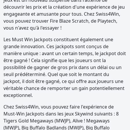
jeux est un nouveau suspense dans l'attente de
découvrir les prix et la création d'une expérience de jeu
engageante et amusante pour tous. Chez Swiss4Win,
vous pouvez trouver Fire Blaze Scratch, de Playtech,
vous n'avez qu'à l'essayer !
Les Must Win Jackpots constituent également une
grande innovation. Ces jackpots sont conçus de
manière unique : avant un certain temps, le jackpot doit
être gagné ! Cela signifie que les joueurs ont la
possibilité de gagner de gros prix dans un délai ou un
seuil prédéterminé. Quel que soit le montant du
jackpot, il doit être gagné, ce qui offre aux joueurs une
véritable chance de remporter un gain potentiellement
exceptionnel.
Chez Swiss4Win, vous pouvez faire l'expérience de
Must-Win Jackpots dans les jeux Skywind suivants : 8
Tigers Gold Megaways (MWJP), Alive ! Megaways
(MWJP), Big Buffalo Badlands (MWJP), Big Buffalo