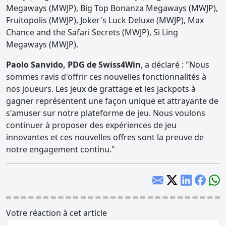
Megaways (MWJP), Big Top Bonanza Megaways (MWJP),
Fruitopolis (MWJP), Joker's Luck Deluxe (MWJP), Max
Chance and the Safari Secrets (MWJP), Si Ling
Megaways (MWJP).
Paolo Sanvido, PDG de Swiss4Win
, a déclaré : "Nous
sommes ravis d'offrir ces nouvelles fonctionnalités à
nos joueurs. Les jeux de grattage et les jackpots à
gagner représentent une façon unique et attrayante de
s'amuser sur notre plateforme de jeu. Nous voulons
continuer à proposer des expériences de jeu
innovantes et ces nouvelles offres sont la preuve de
notre engagement continu."
Votre réaction à cet article