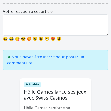
Votre réaction à cet article
😀
😂
😋
😎
😡
😢
😉
😷
😍
😩
Vous devez être inscrit pour poster un
commentaire.
Actualité
Hölle Games lance ses jeux
avec Swiss Casinos
Hölle Games renforce sa