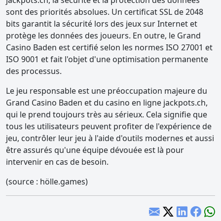
sont des priorités absolues. Un certificat SSL de 2048
bits garantit la sécurité lors des jeux sur Internet et
protège les données des joueurs. En outre, le Grand
Casino Baden est certifié selon les normes ISO 27001 et
ISO 9001 et fait l'objet d'une optimisation permanente
des processus.
Le jeu responsable est une préoccupation majeure du
Grand Casino Baden et du casino en ligne jackpots.ch,
qui le prend toujours très au sérieux. Cela signifie que
tous les utilisateurs peuvent profiter de l'expérience de
jeu, contrôler leur jeu à l'aide d'outils modernes et aussi
être assurés qu'une équipe dévouée est là pour
intervenir en cas de besoin.
(source : hölle.games)