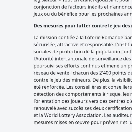
conjonction de facteurs inédits et n’annonc
jeux ou du bénéfice pour les prochaines ann
Des mesures pour lutter contre le jeu des 
La mission confiée à la Loterie Romande par 
sécurisée, attractive et responsable. L’in
sociales de protection de la population cont
l’Autorité intercantonale de surveillance de
poursuivi ses efforts continus et mené un p
réseau de vente : chacun des 2'400 points de
contre le jeu des mineurs. De plus, la visibi
été renforcée. Les conseillères et conseiller
détection des comportements à risque, les 
l’orientation des joueurs vers des centres
renouvelé avec succès ses deux certificatio
et la World Lottery Association. Les auditeur
mesures mises en œuvre pour prévenir et lutt