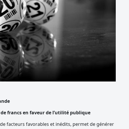
mande
de francs en faveur de l’utilité publique
e facteurs favorables et inédits, permet de générer