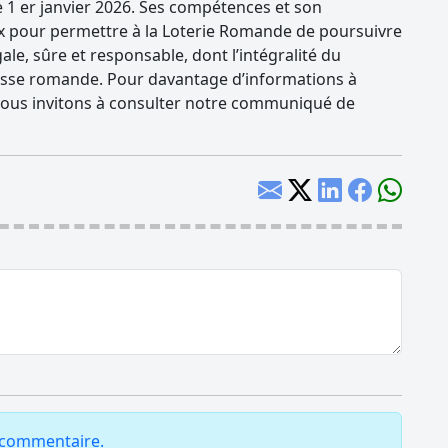
 1 er janvier 2026. Ses compétences et son
x pour permettre à la Loterie Romande de poursuivre
le, sûre et responsable, dont l’intégralité du
 Suisse romande. Pour davantage d’informations à
vous invitons à consulter notre communiqué de
n commentaire.