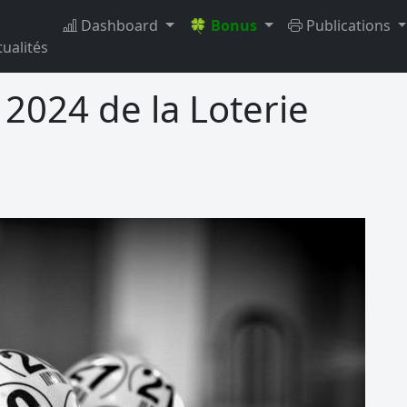
Dashboard
🍀 Bonus
Publications
tualités
 2024 de la Loterie