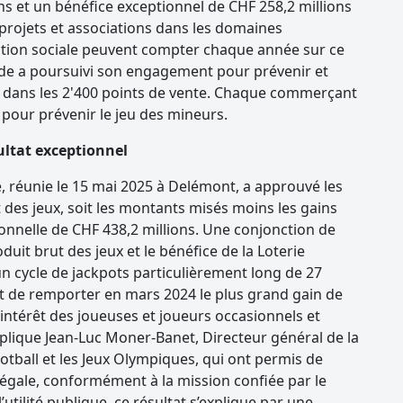
ns et un bénéfice exceptionnel de CHF 258,2 millions
0 projets et associations dans les domaines
action sociale peuvent compter chaque année sur ce
nde a poursuivi son engagement pour prévenir et
me dans les 2'400 points de vente. Chaque commerçant
 pour prévenir le jeu des mineurs.
ultat exceptionnel
, réunie le 15 mai 2025 à Delémont, a approuvé les
 des jeux, soit les montants misés moins les gains
onnelle de CHF 438,2 millions. Une conjonction de
duit brut des jeux et le bénéfice de la Loterie
n cycle de jackpots particulièrement long de 27
 de remporter en mars 2024 le plus grand gain de
l’intérêt des joueuses et joueurs occasionnels et
xplique Jean-Luc Moner-Banet, Directeur général de la
ootball et les Jeux Olympiques, qui ont permis de
 légale, conformément à la mission confiée par le
’utilité publique, ce résultat s’explique par une