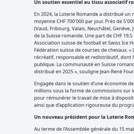
Un soutien essentiel au tissu associatif r
En 2024, la Loterie Romande a distribué un 
moyenne CHF 700'000 par jour. Près de 5'000
(Vaud, Fribourg, Valais, Neuchâtel, Genève, J
de la Suisse romande. Une part de CHF 19,5 m
Association suisse de football et Swiss Ice H
Fédération suisse de courses de chevaux. «
récréatif, responsable et redistributif, dont l
publique. La communauté en Suisse romand
distribué en 2025 », souligne Jean-René Four
Engagée dans le soutien d’une économie de 
millions sous la forme de commissions sur 
pour rémunérer le travail de mise à disposit
ainsi que d’application rigoureuse du prog
Un nouveau président pour la Loterie R
Au terme de l’Assemblée générale du 15 mai