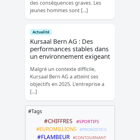
des conséquences graves. Les
jeunes hommes sont [...]
Actualité
Kursaal Bern AG : Des
performances stables dans
un environnement exigeant
Malgré un contexte difficile,
Kursaal Bern AG a atteint ses
objectifs en 2025. L'entreprise a
[...]
#Tags
#CHIFFRES
#SPORTIFS
#EUROMILLIONS
#PRONOSTICS
#FLAMBEUR
#CONTOURNANT