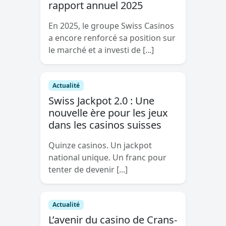
rapport annuel 2025
En 2025, le groupe Swiss Casinos
a encore renforcé sa position sur
le marché et a investi de [...]
Actualité
Swiss Jackpot 2.0 : Une
nouvelle ère pour les jeux
dans les casinos suisses
Quinze casinos. Un jackpot
national unique. Un franc pour
tenter de devenir [...]
Actualité
L’avenir du casino de Crans-