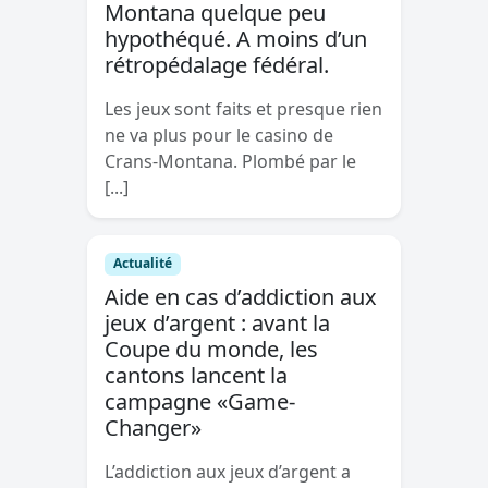
Montana quelque peu
hypothéqué. A moins d’un
rétropédalage fédéral.
Les jeux sont faits et presque rien
ne va plus pour le casino de
Crans-Montana. Plombé par le
[...]
Actualité
Aide en cas d’addiction aux
jeux d’argent : avant la
Coupe du monde, les
cantons lancent la
campagne «Game-
Changer»
L’addiction aux jeux d’argent a