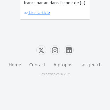
francs par an dans l'espoir de [...]
Lire l'article
Home
Contact
A propos
sos-jeu.ch
Casinoweb.ch © 2021