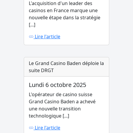
L'acquisition d'un leader des
casinos en France marque une
nouvelle étape dans la stratégie
[...]
Lire l'article
Le Grand Casino Baden déploie la
suite DRGT
Lundi 6 octobre 2025
L'opérateur de casino suisse
Grand Casino Baden a achevé
une nouvelle transition
technologique [...]
Lire l'article