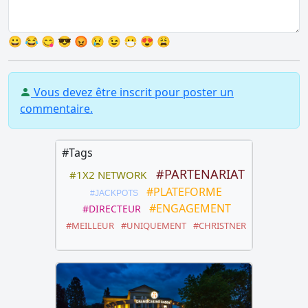
😀
😂
😋
😎
😡
😢
😉
😷
😍
😩
Vous devez être inscrit pour poster un
commentaire.
#Tags
#PARTENARIAT
#1X2 NETWORK
#PLATEFORME
#JACKPOTS
#ENGAGEMENT
#DIRECTEUR
#MEILLEUR
#UNIQUEMENT
#CHRISTNER