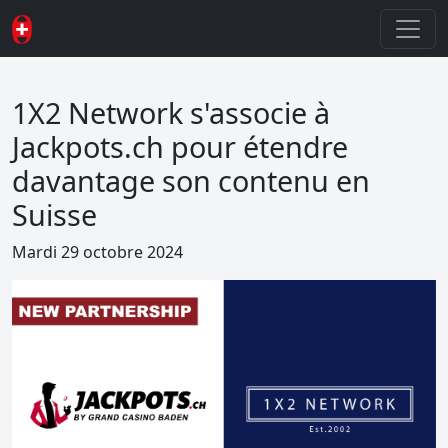
1X2 Network s'associe à
Jackpots.ch pour étendre
davantage son contenu en
Suisse
Mardi 29 octobre 2024