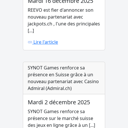
Mardi 16 décembre 2025
REEVO est fier d'annoncer son
nouveau partenariat avec
jackpots.ch , l'une des principales
[...]
Lire l'article
SYNOT Games renforce sa
présence en Suisse grâce à un
nouveau partenariat avec Casino
Admiral (Admiral.ch)
Mardi 2 décembre 2025
SYNOT Games renforce sa
présence sur le marché suisse
des jeux en ligne grâce à un [...]