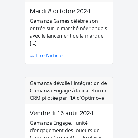
Mardi 8 octobre 2024
Gamanza Games célèbre son
entrée sur le marché néerlandais
avec le lancement de la marque
[...]
Lire l'article
Gamanza dévoile l'intégration de
Gamanza Engage à la plateforme
CRM pilotée par l'IA d'Optimove
Vendredi 16 aoűt 2024
Gamanza Engage, l'unité
d'engagement des joueurs de
Gamanza Group AG, a le plaisir