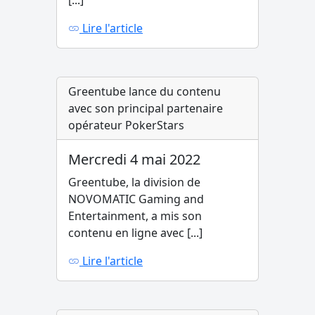
[...]
Lire l'article
Greentube lance du contenu
avec son principal partenaire
opérateur PokerStars
Mercredi 4 mai 2022
Greentube, la division de
NOVOMATIC Gaming and
Entertainment, a mis son
contenu en ligne avec [...]
Lire l'article