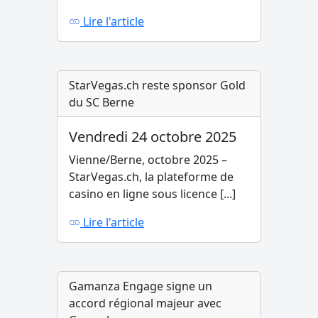
Lire l'article
StarVegas.ch reste sponsor Gold
du SC Berne
Vendredi 24 octobre 2025
Vienne/Berne, octobre 2025 –
StarVegas.ch, la plateforme de
casino en ligne sous licence [...]
Lire l'article
Gamanza Engage signe un
accord régional majeur avec