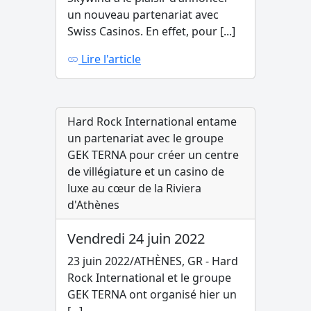
un nouveau partenariat avec
Swiss Casinos. En effet, pour [...]
Lire l'article
Hard Rock International entame
un partenariat avec le groupe
GEK TERNA pour créer un centre
de villégiature et un casino de
luxe au cœur de la Riviera
d'Athènes
Vendredi 24 juin 2022
23 juin 2022/ATHÈNES, GR - Hard
Rock International et le groupe
GEK TERNA ont organisé hier un