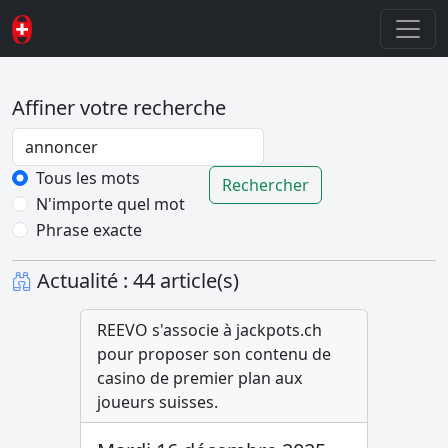
Affiner votre recherche
Password
Tous les mots
Rechercher
N'importe quel mot
Phrase exacte
Actualité : 44 article(s)
REEVO s'associe à jackpots.ch
pour proposer son contenu de
casino de premier plan aux
joueurs suisses.