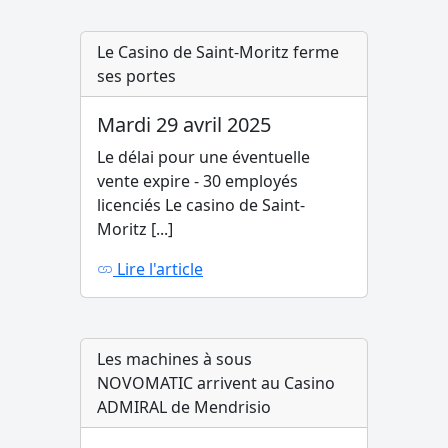
Le Casino de Saint-Moritz ferme
ses portes
Mardi 29 avril 2025
Le délai pour une éventuelle
vente expire - 30 employés
licenciés Le casino de Saint-
Moritz [...]
Lire l'article
Les machines à sous
NOVOMATIC arrivent au Casino
ADMIRAL de Mendrisio