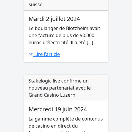
suisse
Mardi 2 juillet 2024
Le boulanger de Blotzheim avait
une facture de plus de 90.000
euros d'électricité. Il a été [...]
Lire l'article
Stakelogic live confirme un
nouveau partenariat avec le
Grand Casino Luzern
Mercredi 19 juin 2024
La gamme complète de contenus
de casino en direct du