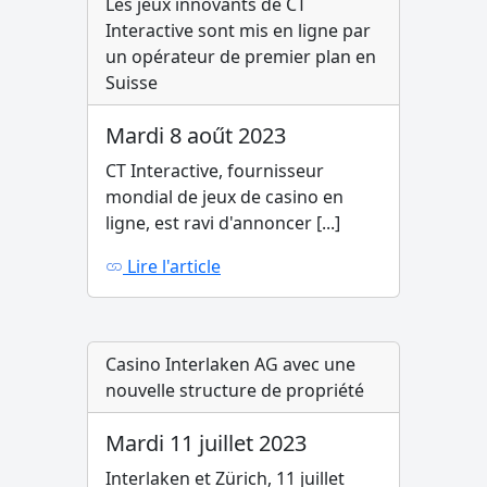
Les jeux innovants de CT
Interactive sont mis en ligne par
un opérateur de premier plan en
Suisse
Mardi 8 aoűt 2023
CT Interactive, fournisseur
mondial de jeux de casino en
ligne, est ravi d'annoncer [...]
Lire l'article
Casino Interlaken AG avec une
nouvelle structure de propriété
Mardi 11 juillet 2023
Interlaken et Zürich, 11 juillet