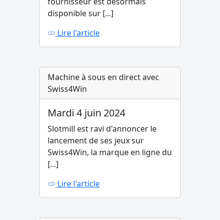
fournisseur est désormais
disponible sur [...]
Lire l'article
Machine à sous en direct avec
Swiss4Win
Mardi 4 juin 2024
Slotmill est ravi d'annoncer le
lancement de ses jeux sur
Swiss4Win, la marque en ligne du
[...]
Lire l'article