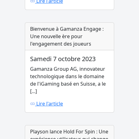
Lire l'article
Bienvenue à Gamanza Engage :
Une nouvelle ère pour
l'engagement des joueurs
Samedi 7 octobre 2023
Gamanza Group AG, innovateur
technologique dans le domaine
de l'iGaming basé en Suisse, a le
[...]
Lire l'article
Playson lance Hold For Spin : Une