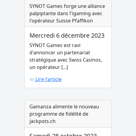
SYNOT Games forge une alliance
palpiptante dans l'igaming avec
l'opérateur Suisse Pfaffikon
Mercredi 6 décembre 2023
SYNOT Games est ravi
d'annoncer un partenariat
stratégique avec Swiss Casinos,
un opérateur [...]
Lire l'article
Gamanza alimente le nouveau
programme de fidélité de
jackpots.ch
Samedi 28 octobre 2023