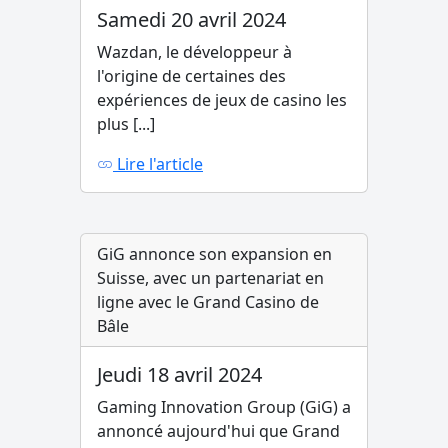
Samedi 20 avril 2024
Wazdan, le développeur à
l'origine de certaines des
expériences de jeux de casino les
plus [...]
Lire l'article
GiG annonce son expansion en
Suisse, avec un partenariat en
ligne avec le Grand Casino de
Bâle
Jeudi 18 avril 2024
Gaming Innovation Group (GiG) a
annoncé aujourd'hui que Grand