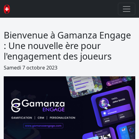
Bienvenue à Gamanza Engage
: Une nouvelle ère pour
l'engagement des joueurs
Samedi 7 octobre 2023