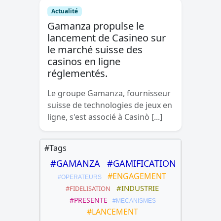
Actualité
Gamanza propulse le
lancement de Casineo sur
le marché suisse des
casinos en ligne
réglementés.
Le groupe Gamanza, fournisseur
suisse de technologies de jeux en
ligne, s'est associé à Casinò [...]
#Tags
#GAMANZA
#GAMIFICATION
#ENGAGEMENT
#OPERATEURS
#INDUSTRIE
#FIDELISATION
#PRESENTE
#MECANISMES
#LANCEMENT