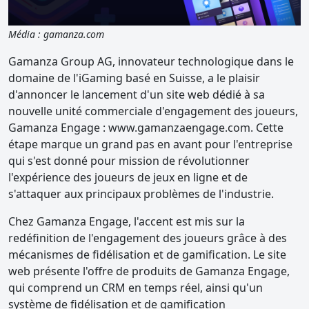
Média : gamanza.com
Gamanza Group AG, innovateur technologique dans le
domaine de l'iGaming basé en Suisse, a le plaisir
d'annoncer le lancement d'un site web dédié à sa
nouvelle unité commerciale d'engagement des joueurs,
Gamanza Engage : www.gamanzaengage.com. Cette
étape marque un grand pas en avant pour l'entreprise
qui s'est donné pour mission de révolutionner
l'expérience des joueurs de jeux en ligne et de
s'attaquer aux principaux problèmes de l'industrie.
Chez Gamanza Engage, l'accent est mis sur la
redéfinition de l'engagement des joueurs grâce à des
mécanismes de fidélisation et de gamification. Le site
web présente l'offre de produits de Gamanza Engage,
qui comprend un CRM en temps réel, ainsi qu'un
système de fidélisation et de gamification