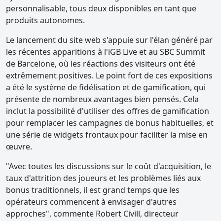
personnalisable, tous deux disponibles en tant que
produits autonomes.
Le lancement du site web s'appuie sur l'élan généré par
les récentes apparitions à l'iGB Live et au SBC Summit
de Barcelone, où les réactions des visiteurs ont été
extrêmement positives. Le point fort de ces expositions
a été le système de fidélisation et de gamification, qui
présente de nombreux avantages bien pensés. Cela
inclut la possibilité d'utiliser des offres de gamification
pour remplacer les campagnes de bonus habituelles, et
une série de widgets frontaux pour faciliter la mise en
œuvre.
"Avec toutes les discussions sur le coût d'acquisition, le
taux d'attrition des joueurs et les problèmes liés aux
bonus traditionnels, il est grand temps que les
opérateurs commencent à envisager d'autres
approches", commente Robert Civill, directeur