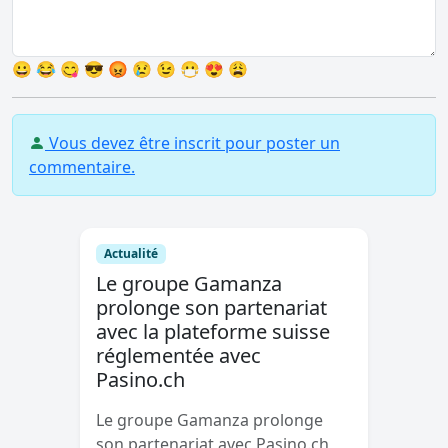
😀
😂
😋
😎
😡
😢
😉
😷
😍
😩
Vous devez être inscrit pour poster un
commentaire.
Actualité
Le groupe Gamanza
prolonge son partenariat
avec la plateforme suisse
réglementée avec
Pasino.ch
Le groupe Gamanza prolonge
son partenariat avec Pasino.ch