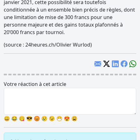
janvier 2021, cette possibilité sera toutefois
conditionnée à un ensemble bien précis de règles, dont
une limitation de mise de 300 francs pour une
personne majeure et des gains totaux plafonnés à
20’000 francs par tournoi.
(source : 24heures.ch/Olivier Wurlod)
Votre réaction à cet article
😀
😂
😋
😎
😡
😢
😉
😷
😍
😩