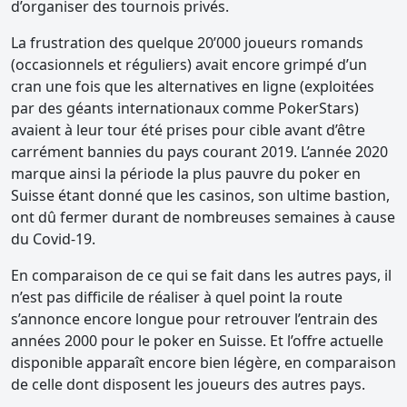
d’organiser des tournois privés.
La frustration des quelque 20’000 joueurs romands
(occasionnels et réguliers) avait encore grimpé d’un
cran une fois que les alternatives en ligne (exploitées
par des géants internationaux comme PokerStars)
avaient à leur tour été prises pour cible avant d’être
carrément bannies du pays courant 2019. L’année 2020
marque ainsi la période la plus pauvre du poker en
Suisse étant donné que les casinos, son ultime bastion,
ont dû fermer durant de nombreuses semaines à cause
du Covid-19.
En comparaison de ce qui se fait dans les autres pays, il
n’est pas difficile de réaliser à quel point la route
s’annonce encore longue pour retrouver l’entrain des
années 2000 pour le poker en Suisse. Et l’offre actuelle
disponible apparaît encore bien légère, en comparaison
de celle dont disposent les joueurs des autres pays.