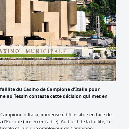
faillite du Casino de Campione d'Italia pour
enne au Tessin conteste cette décision qui met en
e Campione d'Italia, immense édifice situé en face de
d'Europe (lire en encadré). Au bord de la faillite, ce
fiscale et l'unique employeur de Campione.