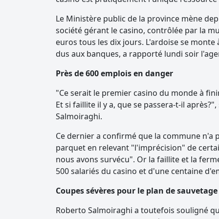
Le Ministère public de la province mène dep
société gérant le casino, contrôlée par la m
euros tous les dix jours. L'ardoise se monte à
dus aux banques, a rapporté lundi soir l'ag
Près de 600 emplois en danger
"Ce serait le premier casino du monde à fi
Et si faillite il y a, que se passera-t-il après
Salmoiraghi.
Ce dernier a confirmé que la commune n'a p
parquet en relevant "l'imprécision" de certai
nous avons survécu". Or la faillite et la fe
500 salariés du casino et d'une centaine d'e
Coupes sévères pour le plan de sauvetage
Roberto Salmoiraghi a toutefois souligné que