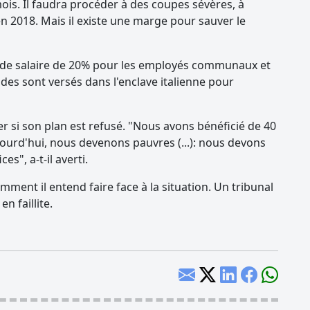
s. Il faudra procéder à des coupes sévères, à
n 2018. Mais il existe une marge pour sauver le
de salaire de 20% pour les employés communaux et
ides sont versés dans l'enclave italienne pour
 si son plan est refusé. "Nous avons bénéficié de 40
jourd'hui, nous devenons pauvres (...): nous devons
es", a-t-il averti.
omment il entend faire face à la situation. Un tribunal
n faillite.