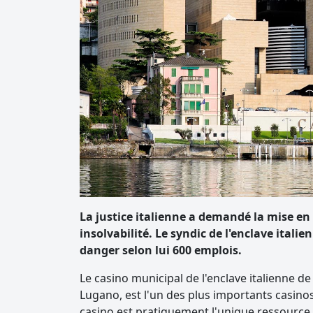
La justice italienne a demandé la mise en 
insolvabilité. Le syndic de l'enclave itali
danger selon lui 600 emplois.
Le casino municipal de l'enclave italienne d
Lugano, est l'un des plus importants casinos 
casino est pratiquement l'unique ressource 