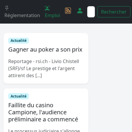
Rechercher
Réglementation
Emploi
Actualité
Gagner au poker a son prix
Reportage - rsi.ch - Livio Chistell
(SRF)/sf Le prestige et l'argent
attirent des [...]
Actualité
Faillite du casino
Campione, l'audience
préliminaire a commencé
Le processus judiciaire s'allonge