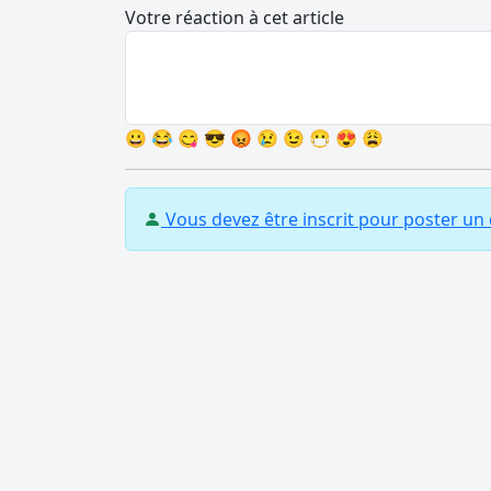
Votre réaction à cet article
😀
😂
😋
😎
😡
😢
😉
😷
😍
😩
Vous devez être inscrit pour poster u