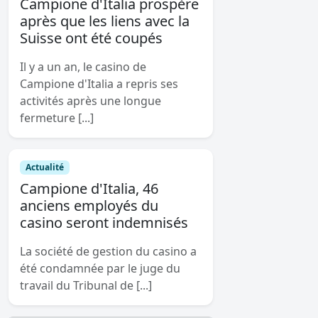
Campione d'Italia prospère
après que les liens avec la
Suisse ont été coupés
Il y a un an, le casino de
Campione d'Italia a repris ses
activités après une longue
fermeture [...]
Actualité
Campione d'Italia, 46
anciens employés du
casino seront indemnisés
La société de gestion du casino a
été condamnée par le juge du
travail du Tribunal de [...]