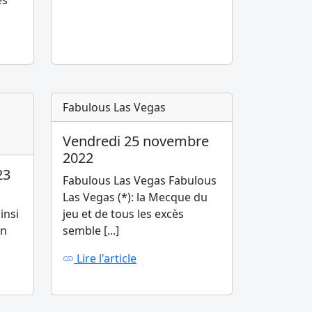
es
Fabulous Las Vegas
Vendredi 25 novembre
2022
23
Fabulous Las Vegas Fabulous
Las Vegas (*): la Mecque du
insi
jeu et de tous les excès
rn
semble [...]
Lire l'article