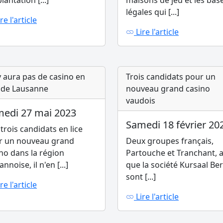
plantation [...]
maisons de jeu et les bas
légales qui [...]
re l'article
Lire l'article
’y aura pas de casino en
Trois candidats pour un
e de Lausanne
nouveau grand casino
vaudois
edi 27 mai 2023
Samedi 18 février 20
trois candidats en lice
r un nouveau grand
Deux groupes français,
no dans la région
Partouche et Tranchant, a
annoise, il n'en [...]
que la société Kursaal Be
sont [...]
re l'article
Lire l'article