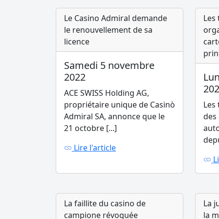
Le Casino Admiral demande
Les 
le renouvellement de sa
orga
licence
car
pri
Samedi 5 novembre
2022
Lun
20
ACE SWISS Holding AG,
propriétaire unique de Casinò
Les 
Admiral SA, annonce que le
des
21 octobre [...]
auto
depu
Lire l'article
Li
La faillite du casino de
La j
campione révoquée
la m