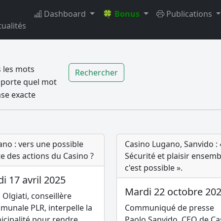
Dashboard
🍀 Bonus
Publications
tualités
 les mots
Rechercher
porte quel mot
se exacte
no : vers une possible
Casino Lugano, Sanvido : 
e des actions du Casino ?
Sécurité et plaisir ensemb
c'est possible ».
di 17 avril 2025
Mardi 22 octobre 20
 Olgiati, conseillère
unale PLR, interpelle la
Communiqué de presse
cipalité pour rendre
Paolo Sanvido, CEO de Ca