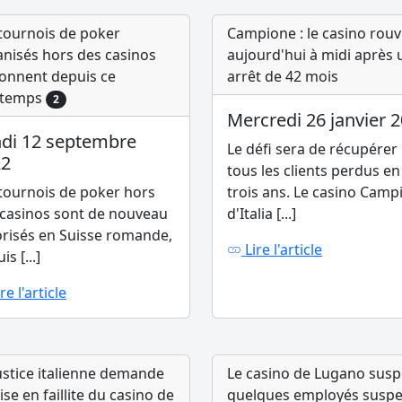
tournois de poker
Campione : le casino rouv
nisés hors des casinos
aujourd'hui à midi après 
tonnent depuis ce
arrêt de 42 mois
ntemps
2
Mercredi 26 janvier 
di 12 septembre
Le défi sera de récupérer
22
tous les clients perdus en
trois ans. Le casino Camp
tournois de poker hors
d'Italia [...]
 casinos sont de nouveau
risés en Suisse romande,
Lire l'article
is [...]
re l'article
ustice italienne demande
Le casino de Lugano sus
ise en faillite du casino de
quelques employés suspe