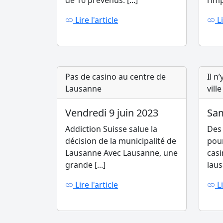
de 16 prévenus. [...]
l’im
Lire l'article
Li
Pas de casino au centre de
Il n
Lausanne
vill
Vendredi 9 juin 2023
Sam
Addiction Suisse salue la
Des 
décision de la municipalité de
pou
Lausanne Avec Lausanne, une
casi
grande [...]
laus
Lire l'article
Li