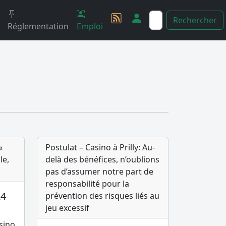
Rechercher
Réglementation
Emploi
«
Postulat – Casino à Prilly: Au-
le,
delà des bénéfices, n’oublions
pas d’assumer notre part de
responsabilité pour la
24
prévention des risques liés au
jeu excessif
sino