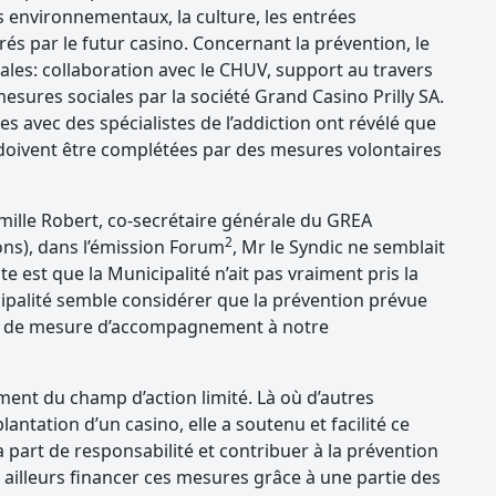
s environnementaux, la culture, les entrées
rés par le futur casino. Concernant la prévention, le
ales: collaboration avec le CHUV, support au travers
esures sociales par la société Grand Casino Prilly SA.
avec des spécialistes de l’addiction ont révélé que
t doivent être complétées par des mesures volontaires
mille Robert, co-secrétaire générale du GREA
2
s), dans l’émission Forum
, Mr le Syndic ne semblait
te est que la Municipalité n’ait pas vraiment pris la
cipalité semble considérer que la prévention prévue
 pas de mesure d’accompagnement à notre
ument du champ d’action limité. Là où d’autres
ntation d’un casino, elle a soutenu et facilité ce
a part de responsabilité et contribuer à la prévention
ar ailleurs financer ces mesures grâce à une partie des