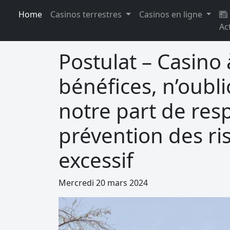
Home
Casinos terrestres
Casinos en ligne
Ac
Postulat – Casino 
bénéfices, n’oubl
notre part de resp
prévention des ris
excessif
Mercredi 20 mars 2024