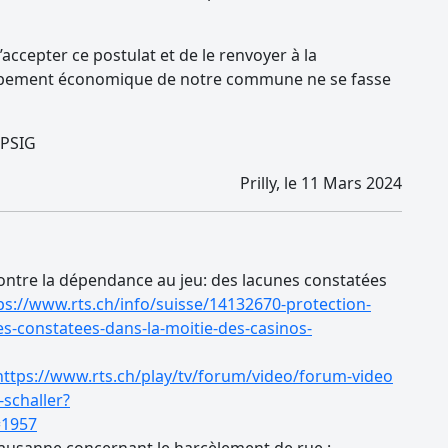
ccepter ce postulat et de le renvoyer à la
eloppement économique de notre commune ne se fasse
 PSIG
Prilly, le 11 Mars 2024
n contre la dépendance au jeu: des lacunes constatées
ps://www.rts.ch/info/suisse/14132670-protection-
s-constatees-dans-la-moitie-des-casinos-
https://www.rts.ch/play/tv/forum/video/forum-video
schaller?
=1957