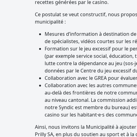
recettes générées par le casino.
Ce postulat se veut constructif, nous propo
municipalité :
Mesures d’information à destination de
de spécialistes, vidéos courtes sur les 
Formation sur le jeu excessif pour le pe
(par exemple service social, éducation,
lutte contre la dépendance au jeu (sos-j
données par le Centre du jeu excessif 
Collaboration avec le GREA pour évaluer
Collaboration avec les autres communes
au-delà des frontières de notre commune,
au niveau cantonal. La commission addi
notre Syndic est membre du bureau) es
casino sur les habitant·e·s des commune
Ainsi, nous invitons la Municipalité à ajoute
Prilly SA, en plus du soutien au sport et à la 