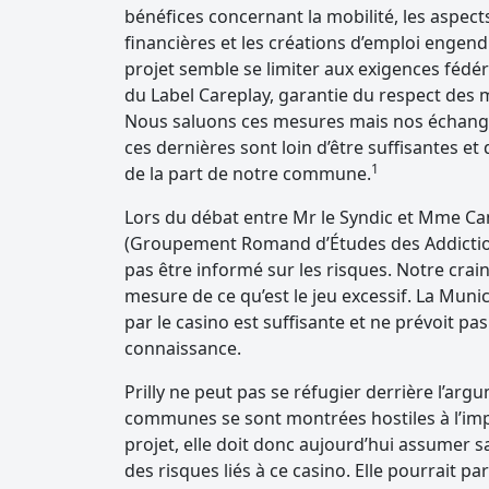
bénéfices concernant la mobilité, les aspect
financières et les créations d’emploi engend
projet semble se limiter aux exigences fédér
du Label Careplay, garantie du respect des m
Nous saluons ces mesures mais nos échanges 
ces dernières sont loin d’être suffisantes e
1
de la part de notre commune.
Lors du débat entre Mr le Syndic et Mme Ca
(Groupement Romand d’Études des Addiction
pas être informé sur les risques. Notre crain
mesure de ce qu’est le jeu excessif. La Muni
par le casino est suffisante et ne prévoit
connaissance.
Prilly ne peut pas se réfugier derrière l’arg
communes se sont montrées hostiles à l’impla
projet, elle doit donc aujourd’hui assumer s
des risques liés à ce casino. Elle pourrait p