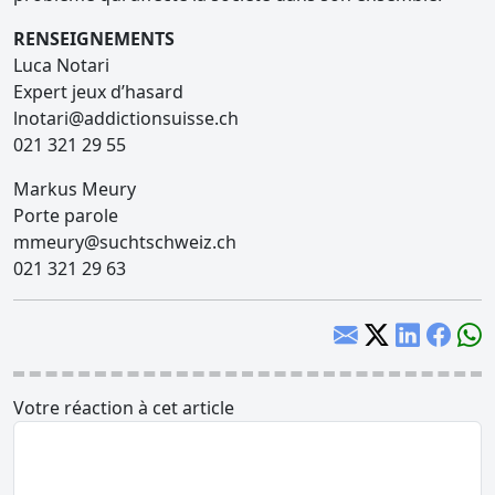
RENSEIGNEMENTS
Luca Notari
Expert jeux d’hasard
lnotari@addictionsuisse.ch
021 321 29 55
Markus Meury
Porte parole
mmeury@suchtschweiz.ch
021 321 29 63
Votre réaction à cet article