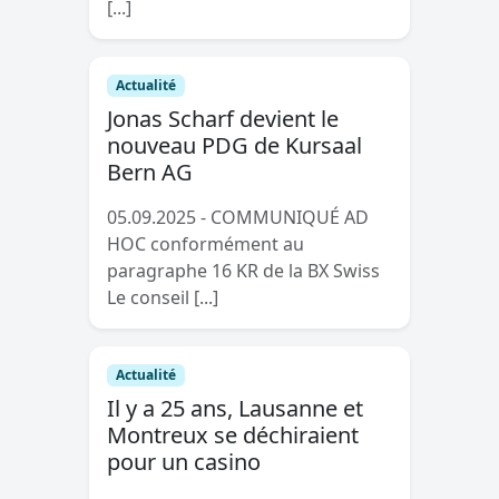
[...]
Actualité
Jonas Scharf devient le
nouveau PDG de Kursaal
Bern AG
05.09.2025 - COMMUNIQUÉ AD
HOC conformément au
paragraphe 16 KR de la BX Swiss
Le conseil [...]
Actualité
Il y a 25 ans, Lausanne et
Montreux se déchiraient
pour un casino