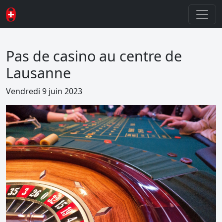
Pas de casino au centre de
Lausanne
Vendredi 9 juin 2023