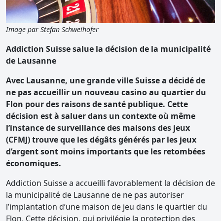
Image par Stefan Schweihofer
Addiction Suisse salue la décision de la municipalité
de Lausanne
Avec Lausanne, une grande ville Suisse a décidé de
ne pas accueillir un nouveau casino au quartier du
Flon pour des raisons de santé publique. Cette
décision est à saluer dans un contexte où même
l’instance de surveillance des maisons des jeux
(CFMJ) trouve que les dégâts générés par les jeux
d’argent sont moins importants que les retombées
économiques.
Addiction Suisse a accueilli favorablement la décision de
la municipalité de Lausanne de ne pas autoriser
l’implantation d’une maison de jeu dans le quartier du
Flon. Cette décision, qui privilégie la protection des