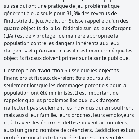
suisse qui ont une pratique de jeu problématique
génèrent à eux seuls pour 31,3% des revenus de
l’industrie du jeu. Addiction Suisse rappelle qu’un des
quatre objectifs de la Loi fédérale sur les jeux d’argent
(LJAr) est de « protéger de manière appropriée la
population contre les dangers inhérents aux jeux
d’argent » et qu’en aucun cas il n’est mentionné que les
objectifs fiscaux doivent primer sur la santé publique.
Il est l’opinion d’Addiction Suisse que les objectifs
financiers et fiscaux devraient être poursuivis
seulement lorsque les dommages potentiels pour la
population ont été minimisés. Il est important de
rappeler que les problèmes liés aux jeux d’argent
n’affectent pas seulement les individus qui en souffrent,
mais aussi leur famille, leurs proches, leurs employeurs
et, à travers les énormes dettes souvent accumulées,
aussi un grand nombre de créanciers. L’addiction est un
problème qui affecte la société dans son ensemble.