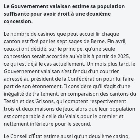
Le Gouvernement valaisan estime sa population
suffisante pour avoir droit à une deuxième
concession.
Le nombre de casinos que peut accueillir chaque
canton est fixé par les sept sages de Berne. Fin avril,
ceux-ci ont décidé, sur le principe, qu’une seule
concession serait accordée au Valais à partir de 2025,
ce qui est déjà le cas actuellement. Un mois plus tard, le
Gouvernement valaisan s’est fendu d’un courrier
adressé au président de la Confédération pour lui faire
part de son étonnement. Il considère qu’il s’agit d’une
inégalité de traitement, en comparaison des cantons du
Tessin et des Grisons, qui comptent respectivement
trois et deux maisons de jeux, alors que leur population
est comparable à celle du Valais pour le premier et
nettement inférieure pour le second.
Le Conseil d’État estime aussi qu’un deuxième casino,