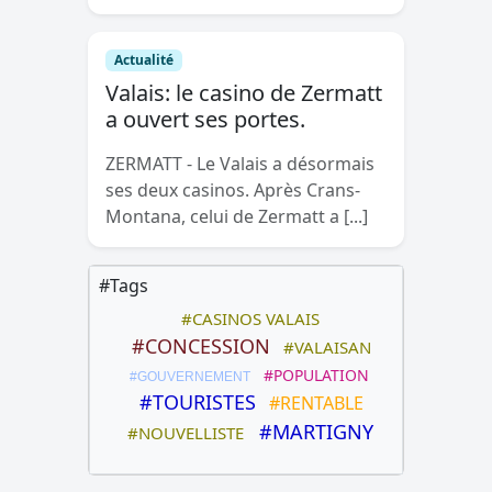
Actualité
Valais: le casino de Zermatt
a ouvert ses portes.
ZERMATT - Le Valais a désormais
ses deux casinos. Après Crans-
Montana, celui de Zermatt a [...]
#Tags
#CASINOS VALAIS
#CONCESSION
#VALAISAN
#POPULATION
#GOUVERNEMENT
#TOURISTES
#RENTABLE
#MARTIGNY
#NOUVELLISTE