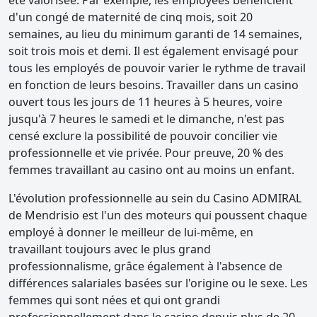
été valorisée. Par exemple, les employées bénéficient
d'un congé de maternité de cinq mois, soit 20
semaines, au lieu du minimum garanti de 14 semaines,
soit trois mois et demi. Il est également envisagé pour
tous les employés de pouvoir varier le rythme de travail
en fonction de leurs besoins. Travailler dans un casino
ouvert tous les jours de 11 heures à 5 heures, voire
jusqu'à 7 heures le samedi et le dimanche, n'est pas
censé exclure la possibilité de pouvoir concilier vie
professionnelle et vie privée. Pour preuve, 20 % des
femmes travaillant au casino ont au moins un enfant.
L'évolution professionnelle au sein du Casino ADMIRAL
de Mendrisio est l'un des moteurs qui poussent chaque
employé à donner le meilleur de lui-même, en
travaillant toujours avec le plus grand
professionnalisme, grâce également à l'absence de
différences salariales basées sur l'origine ou le sexe. Les
femmes qui sont nées et qui ont grandi