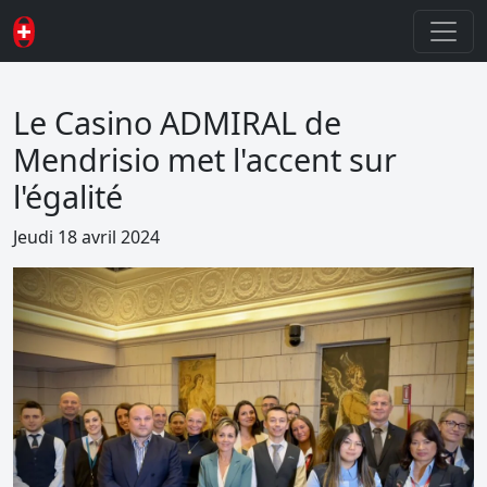
Le Casino ADMIRAL de
Mendrisio met l'accent sur
l'égalité
Jeudi 18 avril 2024