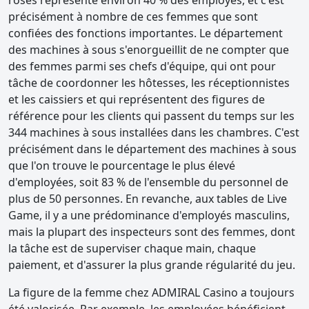
roses représente environ 40 % des employés, et c'est
précisément à nombre de ces femmes que sont
confiées des fonctions importantes. Le département
des machines à sous s'enorgueillit de ne compter que
des femmes parmi ses chefs d'équipe, qui ont pour
tâche de coordonner les hôtesses, les réceptionnistes
et les caissiers et qui représentent des figures de
référence pour les clients qui passent du temps sur les
344 machines à sous installées dans les chambres. C'est
précisément dans le département des machines à sous
que l'on trouve le pourcentage le plus élevé
d'employées, soit 83 % de l'ensemble du personnel de
plus de 50 personnes. En revanche, aux tables de Live
Game, il y a une prédominance d'employés masculins,
mais la plupart des inspecteurs sont des femmes, dont
la tâche est de superviser chaque main, chaque
paiement, et d'assurer la plus grande régularité du jeu.
La figure de la femme chez ADMIRAL Casino a toujours