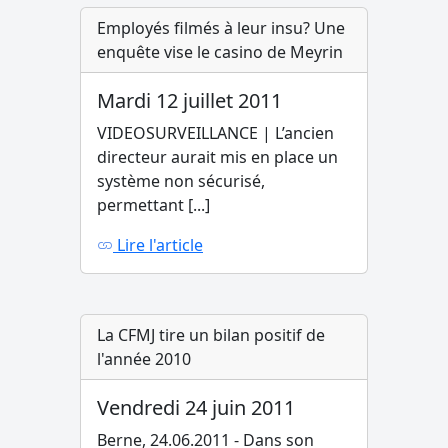
Employés filmés à leur insu? Une
enquête vise le casino de Meyrin
Mardi 12 juillet 2011
VIDEOSURVEILLANCE | L’ancien
directeur aurait mis en place un
système non sécurisé,
permettant [...]
Lire l'article
La CFMJ tire un bilan positif de
l'année 2010
Vendredi 24 juin 2011
Berne, 24.06.2011 - Dans son