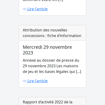
Lire l'article
Attribution des nouvelles
concessions : fiche d’information
Mercredi 29 novembre
2023
Annexe au dossier de presse du
29 novembre 2023 Les maisons
de jeu et les bases légales qui [...]
Lire l'article
Rapport d’activité 2022 de la