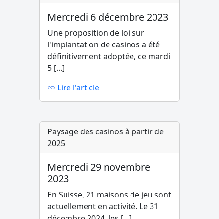
Mercredi 6 décembre 2023
Une proposition de loi sur
l'implantation de casinos a été
définitivement adoptée, ce mardi
5 [...]
Lire l'article
Paysage des casinos à partir de
2025
Mercredi 29 novembre
2023
En Suisse, 21 maisons de jeu sont
actuellement en activité. Le 31
décembre 2024, les [...]