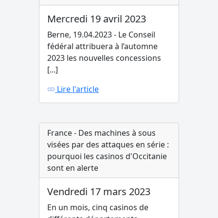
Mercredi 19 avril 2023
Berne, 19.04.2023 - Le Conseil
fédéral attribuera à l’automne
2023 les nouvelles concessions
[...]
Lire l'article
France - Des machines à sous
visées par des attaques en série :
pourquoi les casinos d'Occitanie
sont en alerte
Vendredi 17 mars 2023
En un mois, cinq casinos de