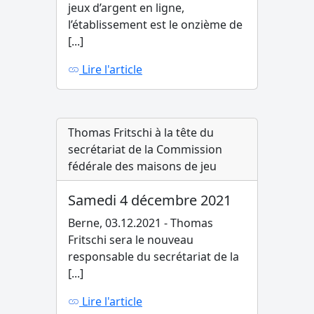
jeux d’argent en ligne,
l’établissement est le onzième de
[...]
Lire l'article
Thomas Fritschi à la tête du
secrétariat de la Commission
fédérale des maisons de jeu
Samedi 4 décembre 2021
Berne, 03.12.2021 - Thomas
Fritschi sera le nouveau
responsable du secrétariat de la
[...]
Lire l'article