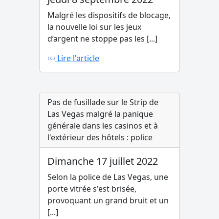
Malgré les dispositifs de blocage,
la nouvelle loi sur les jeux
d’argent ne stoppe pas les [...]
Lire l'article
Pas de fusillade sur le Strip de
Las Vegas malgré la panique
générale dans les casinos et à
l'extérieur des hôtels : police
Dimanche 17 juillet 2022
Selon la police de Las Vegas, une
porte vitrée s'est brisée,
provoquant un grand bruit et un
[...]