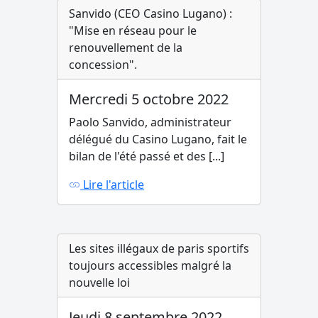
Sanvido (CEO Casino Lugano) :
"Mise en réseau pour le
renouvellement de la
concession".
Mercredi 5 octobre 2022
Paolo Sanvido, administrateur
délégué du Casino Lugano, fait le
bilan de l'été passé et des [...]
Lire l'article
Les sites illégaux de paris sportifs
toujours accessibles malgré la
nouvelle loi
Jeudi 8 septembre 2022