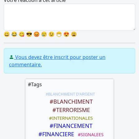
Votre réaction à cet article
😀
😂
😋
😎
😡
😢
😉
😷
😍
😩
Vous devez être inscrit pour poster un
commentaire.
#Tags
#BLANCHIMENT D'ARGENT
#BLANCHIMENT
#TERRORISME
#INTERNATIONALES
#FINANCEMENT
#FINANCIERE
#SIGNALEES