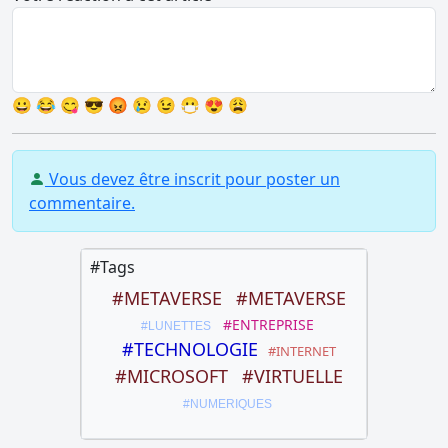
😀
😂
😋
😎
😡
😢
😉
😷
😍
😩
Vous devez être inscrit pour poster un
commentaire.
#Tags
#METAVERSE
#METAVERSE
#ENTREPRISE
#LUNETTES
#TECHNOLOGIE
#INTERNET
#MICROSOFT
#VIRTUELLE
#NUMERIQUES