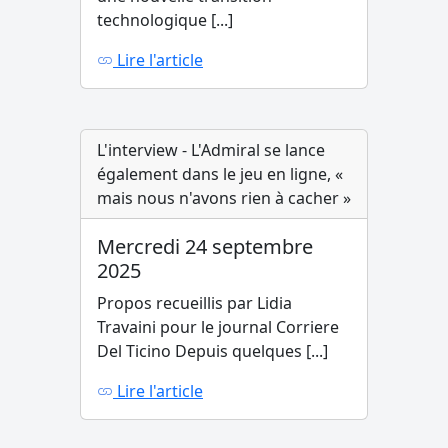
technologique [...]
Lire l'article
L'interview - L'Admiral se lance
également dans le jeu en ligne, «
mais nous n'avons rien à cacher »
Mercredi 24 septembre
2025
Propos recueillis par Lidia
Travaini pour le journal Corriere
Del Ticino Depuis quelques [...]
Lire l'article