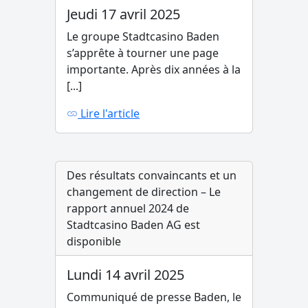
Jeudi 17 avril 2025
Le groupe Stadtcasino Baden
s’apprête à tourner une page
importante. Après dix années à la
[...]
Lire l'article
Des résultats convaincants et un
changement de direction – Le
rapport annuel 2024 de
Stadtcasino Baden AG est
disponible
Lundi 14 avril 2025
Communiqué de presse Baden, le