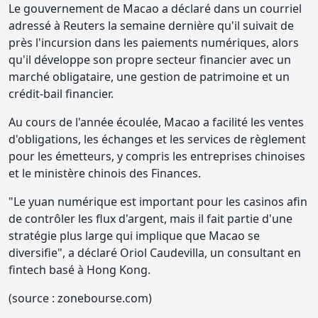
Le gouvernement de Macao a déclaré dans un courriel
adressé à Reuters la semaine dernière qu'il suivait de
près l'incursion dans les paiements numériques, alors
qu'il développe son propre secteur financier avec un
marché obligataire, une gestion de patrimoine et un
crédit-bail financier.
Au cours de l'année écoulée, Macao a facilité les ventes
d'obligations, les échanges et les services de règlement
pour les émetteurs, y compris les entreprises chinoises
et le ministère chinois des Finances.
"Le yuan numérique est important pour les casinos afin
de contrôler les flux d'argent, mais il fait partie d'une
stratégie plus large qui implique que Macao se
diversifie", a déclaré Oriol Caudevilla, un consultant en
fintech basé à Hong Kong.
(source : zonebourse.com)