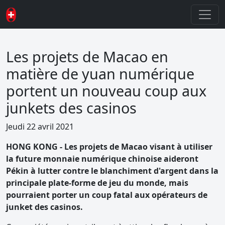
Les projets de Macao en
matière de yuan numérique
portent un nouveau coup aux
junkets des casinos
Jeudi 22 avril 2021
HONG KONG - Les projets de Macao visant à utiliser
la future monnaie numérique chinoise aideront
Pékin à lutter contre le blanchiment d'argent dans la
principale plate-forme de jeu du monde, mais
pourraient porter un coup fatal aux opérateurs de
junket des casinos.