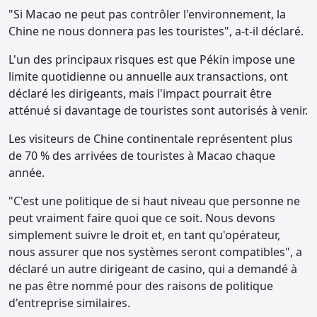
"Si Macao ne peut pas contrôler l'environnement, la
Chine ne nous donnera pas les touristes", a-t-il déclaré.
L'un des principaux risques est que Pékin impose une
limite quotidienne ou annuelle aux transactions, ont
déclaré les dirigeants, mais l'impact pourrait être
atténué si davantage de touristes sont autorisés à venir.
Les visiteurs de Chine continentale représentent plus
de 70 % des arrivées de touristes à Macao chaque
année.
"C'est une politique de si haut niveau que personne ne
peut vraiment faire quoi que ce soit. Nous devons
simplement suivre le droit et, en tant qu'opérateur,
nous assurer que nos systèmes seront compatibles", a
déclaré un autre dirigeant de casino, qui a demandé à
ne pas être nommé pour des raisons de politique
d'entreprise similaires.