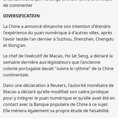
de commenter
DIVERSIFICATION
La Chine a annoncé dimanche son intention d'étendre
l'expérience du yuan numérique à d'autres villes, après
l'avoir testée l'an dernier à Suzhou, Shenzhen, Chengdu
et Xiong'an.
Le chef de l'exécutif de Macao, Ho Iat Seng, a déclaré la
semaine dernière aux législateurs que l'ancienne
colonie portugaise devait "suivre le rythme" de la Chine
continentale.
Dans une déclaration à Reuters, l'autorité monétaire de
Macao a déclaré qu'elle modifiait son cadre juridique
pour y intégrer le yuan numérique et qu'elle avait été en
contact avec la Banque populaire de Chine à ce sujet.
Elle mènera également sa propre étude de faisabilité.