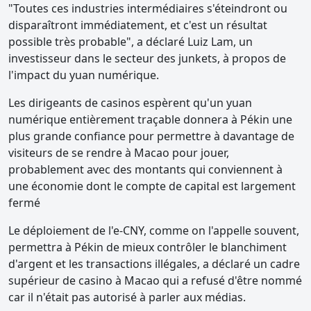
"Toutes ces industries intermédiaires s'éteindront ou
disparaîtront immédiatement, et c'est un résultat
possible très probable", a déclaré Luiz Lam, un
investisseur dans le secteur des junkets, à propos de
l'impact du yuan numérique.
Les dirigeants de casinos espèrent qu'un yuan
numérique entièrement traçable donnera à Pékin une
plus grande confiance pour permettre à davantage de
visiteurs de se rendre à Macao pour jouer,
probablement avec des montants qui conviennent à
une économie dont le compte de capital est largement
fermé
Le déploiement de l'e-CNY, comme on l'appelle souvent,
permettra à Pékin de mieux contrôler le blanchiment
d'argent et les transactions illégales, a déclaré un cadre
supérieur de casino à Macao qui a refusé d'être nommé
car il n'était pas autorisé à parler aux médias.