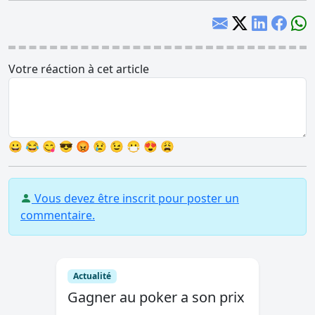
Votre réaction à cet article
😀
😂
😋
😎
😡
😢
😉
😷
😍
😩
Vous devez être inscrit pour poster un
commentaire.
Actualité
Gagner au poker a son prix