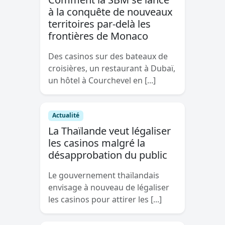
à la conquête de nouveaux
territoires par-delà les
frontières de Monaco
Des casinos sur des bateaux de
croisières, un restaurant à Dubaï,
un hôtel à Courchevel en [...]
Actualité
La Thaïlande veut légaliser
les casinos malgré la
désapprobation du public
Le gouvernement thaïlandais
envisage à nouveau de légaliser
les casinos pour attirer les [...]