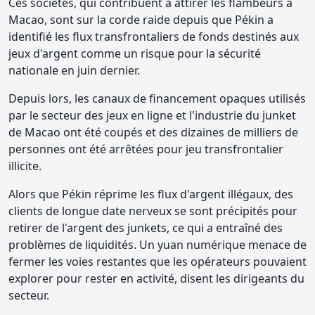
Ces sociétés, qui contribuent à attirer les flambeurs à
Macao, sont sur la corde raide depuis que Pékin a
identifié les flux transfrontaliers de fonds destinés aux
jeux d'argent comme un risque pour la sécurité
nationale en juin dernier.
Depuis lors, les canaux de financement opaques utilisés
par le secteur des jeux en ligne et l'industrie du junket
de Macao ont été coupés et des dizaines de milliers de
personnes ont été arrêtées pour jeu transfrontalier
illicite.
Alors que Pékin réprime les flux d'argent illégaux, des
clients de longue date nerveux se sont précipités pour
retirer de l'argent des junkets, ce qui a entraîné des
problèmes de liquidités. Un yuan numérique menace de
fermer les voies restantes que les opérateurs pouvaient
explorer pour rester en activité, disent les dirigeants du
secteur.