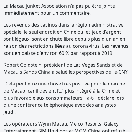
La Macau Junket Association n'a pas pu être jointe
immédiatement pour un commentaire.
Les revenus des casinos dans la région administrative
spéciale, le seul endroit en Chine où les jeux d'argent
sont légaux, sont en chute libre depuis plus d'un an en
raison des restrictions liées au coronavirus. Les revenus
sont en baisse d'environ 60 % par rapport à 2019
Robert Goldstein, président de Las Vegas Sands et de
Macau's Sands China a salué les perspectives de l'e-CNY
"Cela peut être une chose très positive pour le marché
de Macao, car il devient [...] plus intégré à la Chine et
plus favorable aux consommateurs", a-t-il déclaré lors
d'une conférence téléphonique avec des analystes
jeudi.
Les opérateurs Wynn Macau, Melco Resorts, Galaxy
Entertainment, SJM Holdings et MGM China ont refusé