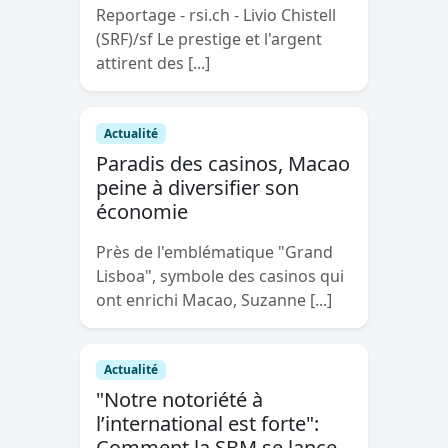
Reportage - rsi.ch - Livio Chistell
(SRF)/sf Le prestige et l'argent
attirent des [...]
Actualité
Paradis des casinos, Macao
peine à diversifier son
économie
Près de l'emblématique "Grand
Lisboa", symbole des casinos qui
ont enrichi Macao, Suzanne [...]
Actualité
"Notre notoriété à
l’international est forte":
Comment la SBM se lance