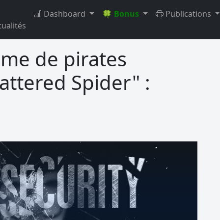
Dashboard
🍀 Bonus
Publications
tualités
ime de pirates
attered Spider" :