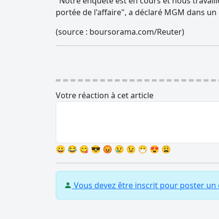
"Notre enquête est en cours et nous travaill
portée de l'affaire", a déclaré MGM dans un 
(source : boursorama.com/Reuter)
Votre réaction à cet article
😀
😂
😋
😎
😡
😢
😉
😷
😍
😩
Vous devez être inscrit pour poster u