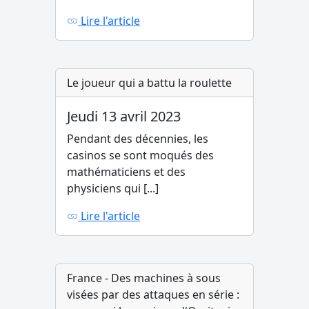
Lire l'article
Le joueur qui a battu la roulette
Jeudi 13 avril 2023
Pendant des décennies, les
casinos se sont moqués des
mathématiciens et des
physiciens qui [...]
Lire l'article
France - Des machines à sous
visées par des attaques en série :