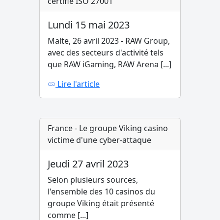
certifié ISO 27001
Lundi 15 mai 2023
Malte, 26 avril 2023 - RAW Group,
avec des secteurs d'activité tels
que RAW iGaming, RAW Arena [...]
Lire l'article
France - Le groupe Viking casino
victime d'une cyber-attaque
Jeudi 27 avril 2023
Selon plusieurs sources,
l'ensemble des 10 casinos du
groupe Viking était présenté
comme [...]