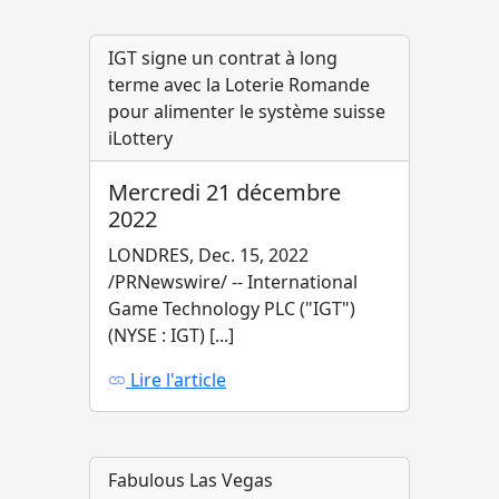
IGT signe un contrat à long
terme avec la Loterie Romande
pour alimenter le système suisse
iLottery
Mercredi 21 décembre
2022
LONDRES, Dec. 15, 2022
/PRNewswire/ -- International
Game Technology PLC ("IGT")
(NYSE : IGT) [...]
Lire l'article
Fabulous Las Vegas