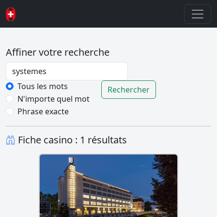
Affiner votre recherche
Password
Tous les mots
Rechercher
N'importe quel mot
Phrase exacte
Fiche casino : 1 résultats