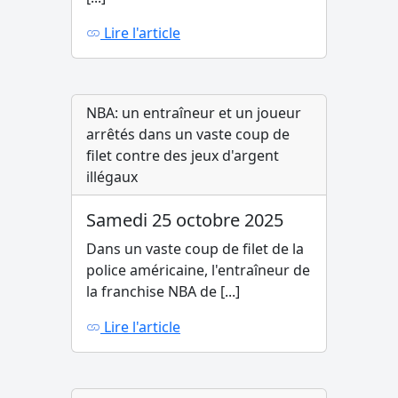
Lire l'article
NBA: un entraîneur et un joueur
arrêtés dans un vaste coup de
filet contre des jeux d'argent
illégaux
Samedi 25 octobre 2025
Dans un vaste coup de filet de la
police américaine, l'entraîneur de
la franchise NBA de [...]
Lire l'article