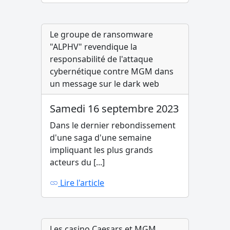
Le groupe de ransomware
"ALPHV" revendique la
responsabilité de l'attaque
cybernétique contre MGM dans
un message sur le dark web
Samedi 16 septembre 2023
Dans le dernier rebondissement
d'une saga d'une semaine
impliquant les plus grands
acteurs du [...]
Lire l'article
Les casino Caesars et MGM