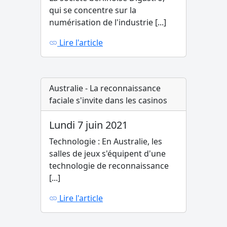
qui se concentre sur la
numérisation de l'industrie [...]
Lire l'article
Australie - La reconnaissance
faciale s'invite dans les casinos
Lundi 7 juin 2021
Technologie : En Australie, les
salles de jeux s'équipent d'une
technologie de reconnaissance
[...]
Lire l'article