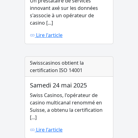
Un prestataire de services
innovant axé sur les données
s'associe à un opérateur de
casino [...]
Lire l'article
Swisscasinos obtient la
certification ISO 14001
Samedi 24 mai 2025
Swiss Casinos, l'opérateur de
casino multicanal renommé en
Suisse, a obtenu la certification
[...]
Lire l'article