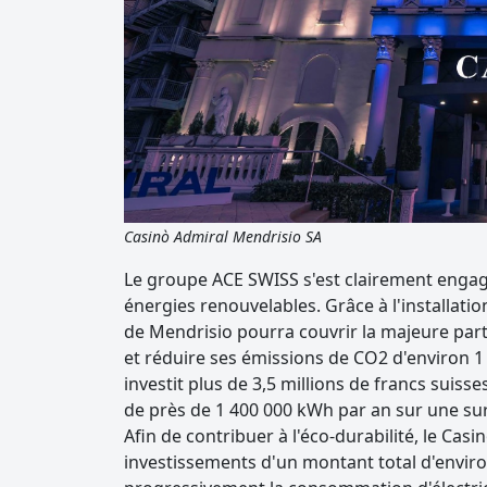
Casinò Admiral Mendrisio SA
Le groupe ACE SWISS s'est clairement engag
énergies renouvelables. Grâce à l'installat
de Mendrisio pourra couvrir la majeure partie
et réduire ses émissions de CO2 d'environ 1 
investit plus de 3,5 millions de francs suiss
de près de 1 400 000 kWh par an sur une sur
Afin de contribuer à l'éco-durabilité, le C
investissements d'un montant total d'environ