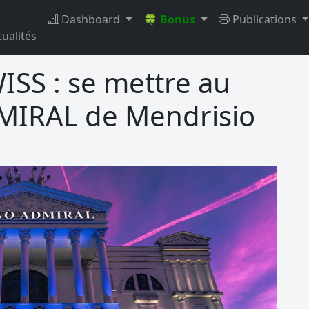
Dashboard
🍀 Bonus
Publications
tualités
SS : se mettre au
DMIRAL de Mendrisio