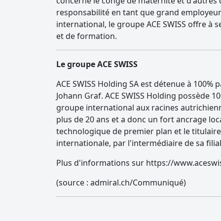
concerne le congé de maternité et d'autres
responsabilité en tant que grand employeur
international, le groupe ACE SWISS offre à s
et de formation.
Le groupe ACE SWISS
ACE SWISS Holding SA est détenue à 100% p
Johann Graf. ACE SWISS Holding possède 100
groupe international aux racines autrichie
plus de 20 ans et a donc un fort ancrage lo
technologique de premier plan et le titula
internationale, par l'intermédiaire de sa fi
Plus d'informations sur https://www.aceswis
(source : admiral.ch/Communiqué)