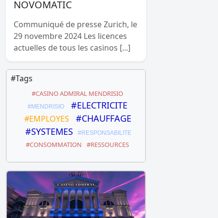
NOVOMATIC
Communiqué de presse Zurich, le
29 novembre 2024 Les licences
actuelles de tous les casinos [...]
#Tags
#CASINO ADMIRAL MENDRISIO
#ELECTRICITE
#MENDRISIO
#CHAUFFAGE
#EMPLOYES
#SYSTEMES
#RESPONSABILITE
#CONSOMMATION
#RESSOURCES