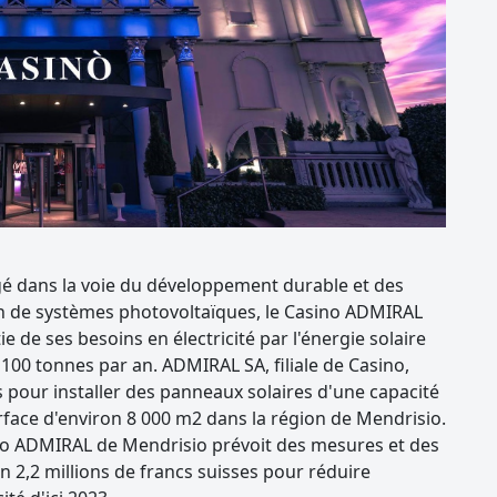
é dans la voie du développement durable et des
ion de systèmes photovoltaïques, le Casino ADMIRAL
 de ses besoins en électricité par l'énergie solaire
100 tonnes par an. ADMIRAL SA, filiale de Casino,
es pour installer des panneaux solaires d'une capacité
face d'environ 8 000 m2 dans la région de Mendrisio.
asino ADMIRAL de Mendrisio prévoit des mesures et des
 2,2 millions de francs suisses pour réduire