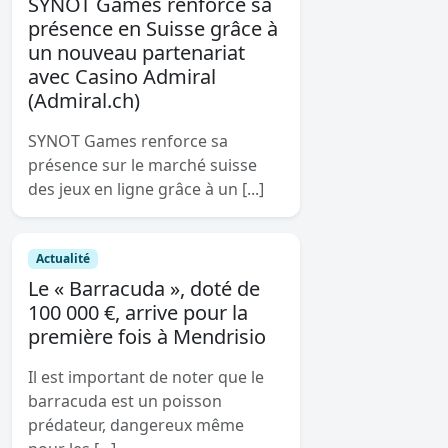
SYNOT Games renforce sa
présence en Suisse grâce à
un nouveau partenariat
avec Casino Admiral
(Admiral.ch)
SYNOT Games renforce sa
présence sur le marché suisse
des jeux en ligne grâce à un [...]
Actualité
Le « Barracuda », doté de
100 000 €, arrive pour la
première fois à Mendrisio
Il est important de noter que le
barracuda est un poisson
prédateur, dangereux même