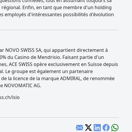
 questions connexes, tout en assumant toujours sa
 régional. Enfin, en tant que membre d'un holding
es employés d'intéressantes possibilités d'évolution
ar NOVO SWISS SA, qui appartient directement à
% du Casino de Mendrisio. Faisant partie d'un
nnes, ACE SWISS opère exclusivement en Suisse depuis
cal. Le groupe est également un partenaire
ire de la licence de la marque ADMIRAL, de renommée
liale NOVOMATIC AG.
s.ch/isio