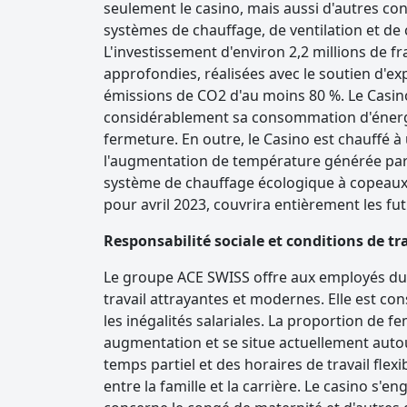
seulement le casino, mais aussi d'autres c
systèmes de chauffage, de ventilation et d
L'investissement d'environ 2,2 millions de fr
approfondies, réalisées avec le soutien d'ex
émissions de CO2 d'au moins 80 %. Le Casin
considérablement sa consommation d'énergi
fermeture. En outre, le Casino est chauffé à
l'augmentation de température générée par 
système de chauffage écologique à copeaux 
pour avril 2023, couvrira entièrement les fu
Responsabilité sociale et conditions de tr
Le groupe ACE SWISS offre aux employés du
travail attrayantes et modernes. Elle est c
les inégalités salariales. La proportion de
augmentation et se situe actuellement autou
temps partiel et des horaires de travail flexi
entre la famille et la carrière. Le casino s'