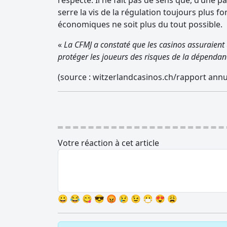
serre la vis de la régulation toujours plus 
économiques ne soit plus du tout possible.
«
La CFMJ a constaté que les casinos assuraient u
protéger les joueurs des risques de la dépendan
(source : witzerlandcasinos.ch/rapport annu
Votre réaction à cet article
😀
😂
😋
😎
😡
😢
😉
😷
😍
😩