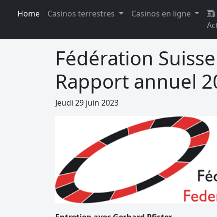
Home
Casinos terrestres
Casinos en ligne
Ac
Fédération Suisse
Rapport annuel 2
Jeudi 29 juin 2023
Entretien avec Gerhard Pfister