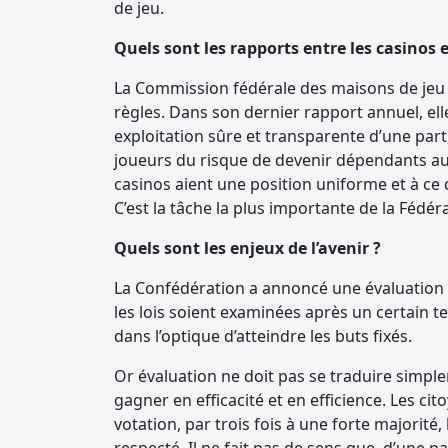
de jeu.
Quels sont les rapports entre les casinos e
La Commission fédérale des maisons de jeu (
règles. Dans son dernier rapport annuel, ell
exploitation sûre et transparente d’une part, 
joueurs du risque de devenir dépendants au j
casinos aient une position uniforme et à ce qu
C’est la tâche la plus importante de la Fédér
Quels sont les enjeux de l’avenir ?
La Confédération a annoncé une évaluation de
les lois soient examinées après un certain tem
dans l’optique d’atteindre les buts fixés.
Or évaluation ne doit pas se traduire simplem
gagner en efficacité et en efficience. Les ci
votation, par trois fois à une forte majorité
respecté. Il ne fait pas de sens que, d’une pa