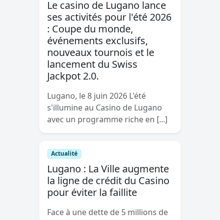
Le casino de Lugano lance
ses activités pour l'été 2026
: Coupe du monde,
événements exclusifs,
nouveaux tournois et le
lancement du Swiss
Jackpot 2.0.
Lugano, le 8 juin 2026 L'été
s'illumine au Casino de Lugano
avec un programme riche en [...]
Actualité
Lugano : La Ville augmente
la ligne de crédit du Casino
pour éviter la faillite
Face à une dette de 5 millions de