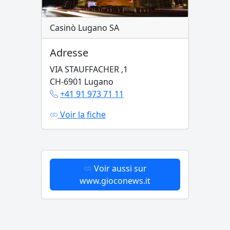
Casinò Lugano SA
Adresse
VIA STAUFFACHER ,1
CH-6901 Lugano
+41 91 973 71 11
Voir la fiche
Voir aussi sur
www.gioconews.it