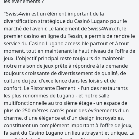
les événements ?
"Swiss4win est un élément important de la
diversification stratégique du Casinò Lugano pour le
marché de l'avenir. Le lancement de Swiss4Win.ch, le
premier casino en ligne du Tessin, a permis de rendre le
service du Casino Lugano accessible partout et à tout
moment, tout en maintenant le haut niveau de l'offre de
jeux. L'objectif principal reste toujours de maintenir
notre maison de jeux prête à répondre à la demande
toujours croissante de divertissement de qualité, de
culture du jeu, d'excellence dans les loisirs et de
confort. Le Ristorante Elementi - l'un des restaurants
les plus renommés de Lugano - et notre salle
multifonctionnelle au troisième étage - un espace de
plus de 250 mètres carrés pour des événements d'un
charme, d'une élégance et d'un design incroyables,
constituent un complément important à l'offre de jeux,
faisant du Casino Lugano un lieu attrayant et unique. La