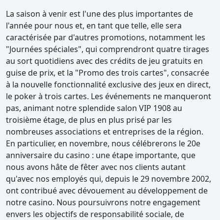
La saison à venir est l'une des plus importantes de
l'année pour nous et, en tant que telle, elle sera
caractérisée par d'autres promotions, notamment les
"Journées spéciales", qui comprendront quatre tirages
au sort quotidiens avec des crédits de jeu gratuits en
guise de prix, et la "Promo des trois cartes", consacrée
à la nouvelle fonctionnalité exclusive des jeux en direct,
le poker à trois cartes. Les événements ne manqueront
pas, animant notre splendide salon VIP 1908 au
troisième étage, de plus en plus prisé par les
nombreuses associations et entreprises de la région.
En particulier, en novembre, nous célébrerons le 20e
anniversaire du casino : une étape importante, que
nous avons hâte de fêter avec nos clients autant
qu'avec nos employés qui, depuis le 29 novembre 2002,
ont contribué avec dévouement au développement de
notre casino. Nous poursuivrons notre engagement
envers les objectifs de responsabilité sociale, de