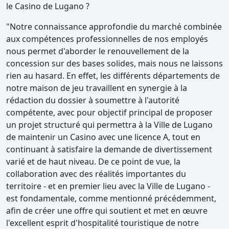
le Casino de Lugano ?
"Notre connaissance approfondie du marché combinée
aux compétences professionnelles de nos employés
nous permet d'aborder le renouvellement de la
concession sur des bases solides, mais nous ne laissons
rien au hasard. En effet, les différents départements de
notre maison de jeu travaillent en synergie à la
rédaction du dossier à soumettre à l'autorité
compétente, avec pour objectif principal de proposer
un projet structuré qui permettra à la Ville de Lugano
de maintenir un Casino avec une licence A, tout en
continuant à satisfaire la demande de divertissement
varié et de haut niveau. De ce point de vue, la
collaboration avec des réalités importantes du
territoire - et en premier lieu avec la Ville de Lugano -
est fondamentale, comme mentionné précédemment,
afin de créer une offre qui soutient et met en œuvre
l'excellent esprit d'hospitalité touristique de notre