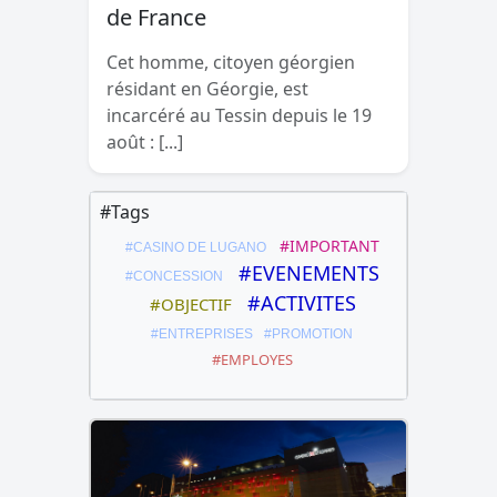
de France
Cet homme, citoyen géorgien
résidant en Géorgie, est
incarcéré au Tessin depuis le 19
août : [...]
#Tags
#IMPORTANT
#CASINO DE LUGANO
#EVENEMENTS
#CONCESSION
#ACTIVITES
#OBJECTIF
#ENTREPRISES
#PROMOTION
#EMPLOYES