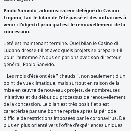
Paolo Sanvido, administrateur délégué du Casino
Lugano, fait le bilan de l'été passé et des initiatives à
venir : l'objectif principal est le renouvellement de la
concession.
L'été est maintenant terminé. Quel bilan le Casino di
Lugano dresse-t-il et avec quels projets se prépare-t-il
pour l'automne ? Nous en parlons avec son directeur
général, Paolo Sanvido.
" Les mois d'été ont été " chauds ", non seulement d'un
point de vue climatique, mais surtout en raison de la
mise en œuvre de nouveaux projets, de nombreuses
initiatives et du début du processus de renouvellement
de la concession. Le bilan est très positif et s'est
caractérisé par une bonne reprise après la période
difficile de restrictions imposées par le coronavirus. De
plus en plus orienté vers l'offre d'expériences uniques