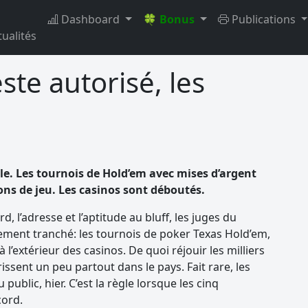
Dashboard
🍀 Bonus
Publications
tualités
ste autorisé, les
e. Les tournois de Hold’em avec mises d’argent
ons de jeu. Les casinos sont déboutés.
, l’adresse et l’aptitude au bluff, les juges du
alement tranché: les tournois de poker Texas Hold’em,
 l’extérieur des casinos. De quoi réjouir les milliers
issent un peu partout dans le pays. Fait rare, les
public, hier. C’est la règle lorsque les cinq
cord.