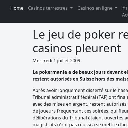
Home
Casinos terrestres
Casinos en ligne
Ac
Le jeu de poker re
casinos pleurent
Mercredi 1 juillet 2009
La pokermania a de beaux jours devant ell
restent autorisés en Suisse hors des mais
Après avoir longuement disserté sur le hasard
Tribunal administratif fédéral (TAF) ont fin
avec des mises en argent, restent autorisés à
de joueurs fréquentant ces soirées, qui fleur
délibérations du Tribunal étaient ouvertes au 
magistrats n’ont pas réussi à se mettre d’ac