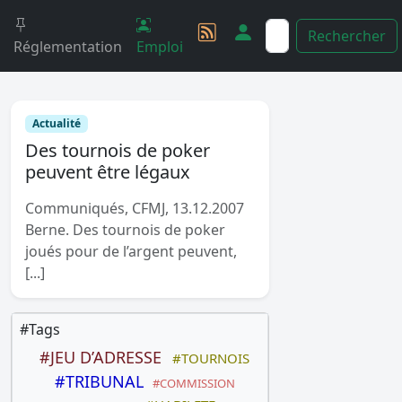
Rechercher
Réglementation
Emploi
Actualité
Des tournois de poker
peuvent être légaux
Communiqués, CFMJ, 13.12.2007
Berne. Des tournois de poker
joués pour de l’argent peuvent,
[...]
#Tags
#JEU D’ADRESSE
#TOURNOIS
#TRIBUNAL
#COMMISSION