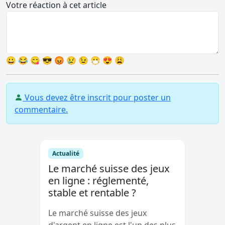
Votre réaction à cet article
😀
😂
😋
😎
😡
😢
😉
😷
😍
😩
Vous devez être inscrit pour poster un
commentaire.
Actualité
Le marché suisse des jeux
en ligne : réglementé,
stable et rentable ?
Le marché suisse des jeux
d'argent en ligne est l'un des plus