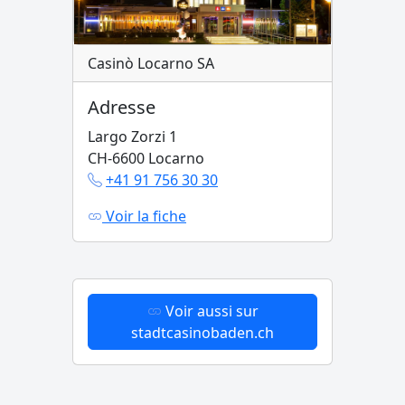
Casinò Locarno SA
Adresse
Largo Zorzi 1
CH-6600 Locarno
+41 91 756 30 30
Voir la fiche
Voir aussi sur
stadtcasinobaden.ch