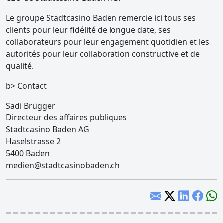
Le groupe Stadtcasino Baden remercie ici tous ses
clients pour leur fidélité de longue date, ses
collaborateurs pour leur engagement quotidien et les
autorités pour leur collaboration constructive et de
qualité.
b> Contact
Sadi Brügger
Directeur des affaires publiques
Stadtcasino Baden AG
Haselstrasse 2
5400 Baden
medien@stadtcasinobaden.ch