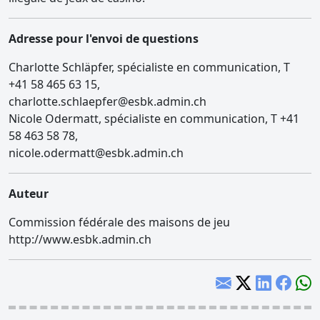
Adresse pour l'envoi de questions
Charlotte Schläpfer, spécialiste en communication, T
+41 58 465 63 15,
charlotte.schlaepfer@esbk.admin.ch
Nicole Odermatt, spécialiste en communication, T +41
58 463 58 78,
nicole.odermatt@esbk.admin.ch
Auteur
Commission fédérale des maisons de jeu
http://www.esbk.admin.ch