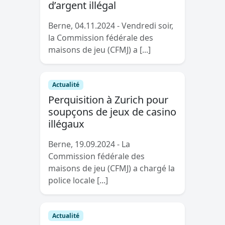
d’argent illégal
Berne, 04.11.2024 - Vendredi soir,
la Commission fédérale des
maisons de jeu (CFMJ) a [...]
Actualité
Perquisition à Zurich pour
soupçons de jeux de casino
illégaux
Berne, 19.09.2024 - La
Commission fédérale des
maisons de jeu (CFMJ) a chargé la
police locale [...]
Actualité