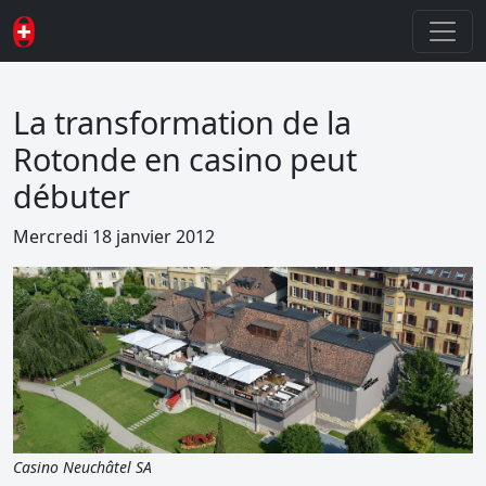
La transformation de la
Rotonde en casino peut
débuter
Mercredi 18 janvier 2012
Casino Neuchâtel SA