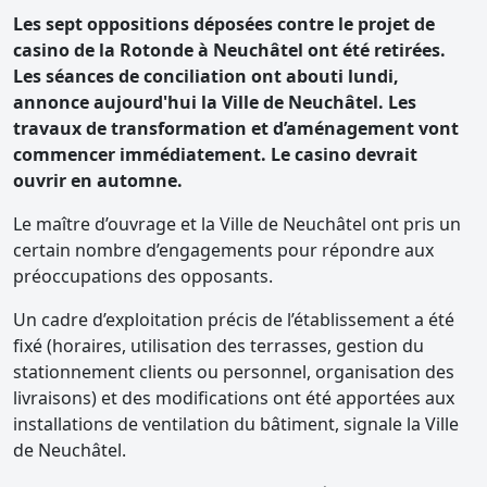
Les sept oppositions déposées contre le projet de
casino de la Rotonde à Neuchâtel ont été retirées.
Les séances de conciliation ont abouti lundi,
annonce aujourd'hui la Ville de Neuchâtel. Les
travaux de transformation et d’aménagement vont
commencer immédiatement. Le casino devrait
ouvrir en automne.
Le maître d’ouvrage et la Ville de Neuchâtel ont pris un
certain nombre d’engagements pour répondre aux
préoccupations des opposants.
Un cadre d’exploitation précis de l’établissement a été
fixé (horaires, utilisation des terrasses, gestion du
stationnement clients ou personnel, organisation des
livraisons) et des modifications ont été apportées aux
installations de ventilation du bâtiment, signale la Ville
de Neuchâtel.