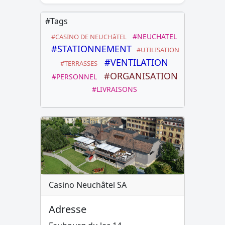
#Tags
#NEUCHATEL
#CASINO DE NEUCHâTEL
#STATIONNEMENT
#UTILISATION
#VENTILATION
#TERRASSES
#ORGANISATION
#PERSONNEL
#LIVRAISONS
Casino Neuchâtel SA
Adresse