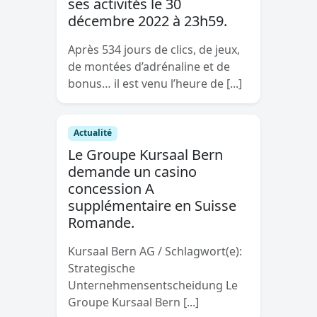
ses activités le 30
décembre 2022 à 23h59.
Après 534 jours de clics, de jeux,
de montées d’adrénaline et de
bonus… il est venu l’heure de [...]
Actualité
Le Groupe Kursaal Bern
demande un casino
concession A
supplémentaire en Suisse
Romande.
Kursaal Bern AG / Schlagwort(e):
Strategische
Unternehmensentscheidung Le
Groupe Kursaal Bern [...]