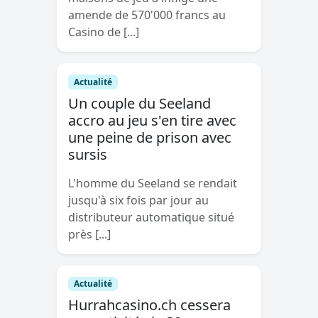
amende de 570'000 francs au
Casino de [...]
Actualité
Un couple du Seeland
accro au jeu s'en tire avec
une peine de prison avec
sursis
L'homme du Seeland se rendait
jusqu'à six fois par jour au
distributeur automatique situé
près [...]
Actualité
Hurrahcasino.ch cessera