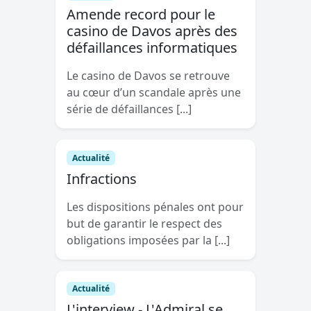
Amende record pour le
casino de Davos après des
défaillances informatiques
Le casino de Davos se retrouve
au cœur d’un scandale après une
série de défaillances [...]
Actualité
Infractions
Les dispositions pénales ont pour
but de garantir le respect des
obligations imposées par la [...]
Actualité
L'interview - L'Admiral se