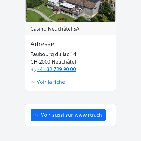
Casino Neuchâtel SA
Adresse
Faubourg du lac 14
CH-2000 Neuchâtel
+41 32 729 90 00
Voir la fiche
Voir aussi sur www.rtn.ch